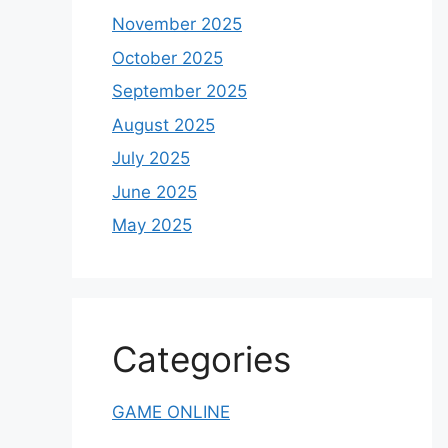
November 2025
October 2025
September 2025
August 2025
July 2025
June 2025
May 2025
Categories
GAME ONLINE