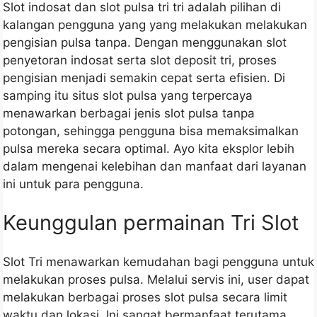
Slot indosat dan slot pulsa tri tri adalah pilihan di
kalangan pengguna yang yang melakukan melakukan
pengisian pulsa tanpa. Dengan menggunakan slot
penyetoran indosat serta slot deposit tri, proses
pengisian menjadi semakin cepat serta efisien. Di
samping itu situs slot pulsa yang terpercaya
menawarkan berbagai jenis slot pulsa tanpa
potongan, sehingga pengguna bisa memaksimalkan
pulsa mereka secara optimal. Ayo kita eksplor lebih
dalam mengenai kelebihan dan manfaat dari layanan
ini untuk para pengguna.
Keunggulan permainan Tri Slot
Slot Tri menawarkan kemudahan bagi pengguna untuk
melakukan proses pulsa. Melalui servis ini, user dapat
melakukan berbagai proses slot pulsa secara limit
waktu dan lokasi. Ini sangat bermanfaat terutama