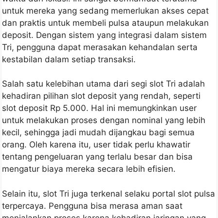
untuk mereka yang sedang memerlukan akses cepat
dan praktis untuk membeli pulsa ataupun melakukan
deposit. Dengan sistem yang integrasi dalam sistem
Tri, pengguna dapat merasakan kehandalan serta
kestabilan dalam setiap transaksi.
Salah satu kelebihan utama dari segi slot Tri adalah
kehadiran pilihan slot deposit yang rendah, seperti
slot deposit Rp 5.000. Hal ini memungkinkan user
untuk melakukan proses dengan nominal yang lebih
kecil, sehingga jadi mudah dijangkau bagi semua
orang. Oleh karena itu, user tidak perlu khawatir
tentang pengeluaran yang terlalu besar dan bisa
mengatur biaya mereka secara lebih efisien.
Selain itu, slot Tri juga terkenal selaku portal slot pulsa
terpercaya. Pengguna bisa merasa aman saat
menjalankan proses karena kehadiran jaringan yang