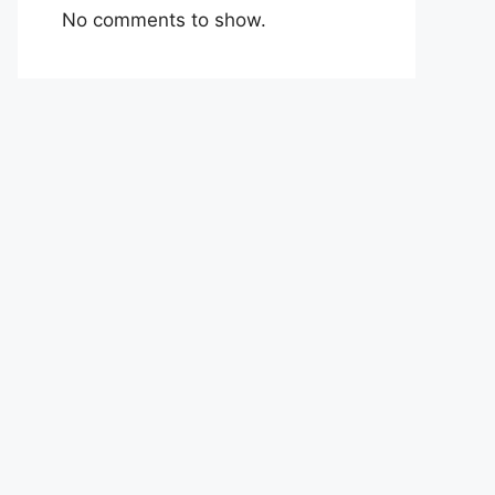
No comments to show.