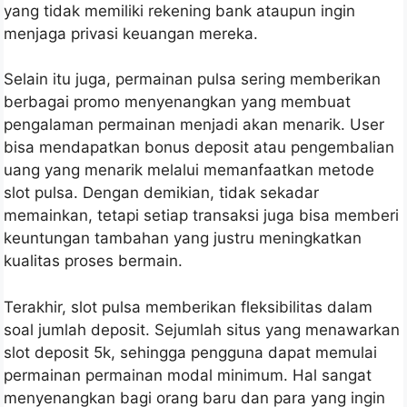
yang tidak memiliki rekening bank ataupun ingin
menjaga privasi keuangan mereka.
Selain itu juga, permainan pulsa sering memberikan
berbagai promo menyenangkan yang membuat
pengalaman permainan menjadi akan menarik. User
bisa mendapatkan bonus deposit atau pengembalian
uang yang menarik melalui memanfaatkan metode
slot pulsa. Dengan demikian, tidak sekadar
memainkan, tetapi setiap transaksi juga bisa memberi
keuntungan tambahan yang justru meningkatkan
kualitas proses bermain.
Terakhir, slot pulsa memberikan fleksibilitas dalam
soal jumlah deposit. Sejumlah situs yang menawarkan
slot deposit 5k, sehingga pengguna dapat memulai
permainan permainan modal minimum. Hal sangat
menyenangkan bagi orang baru dan para yang ingin