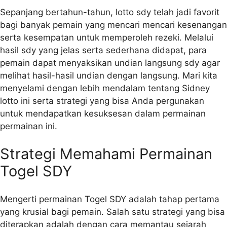
Sepanjang bertahun-tahun, lotto sdy telah jadi favorit
bagi banyak pemain yang mencari mencari kesenangan
serta kesempatan untuk memperoleh rezeki. Melalui
hasil sdy yang jelas serta sederhana didapat, para
pemain dapat menyaksikan undian langsung sdy agar
melihat hasil-hasil undian dengan langsung. Mari kita
menyelami dengan lebih mendalam tentang Sidney
lotto ini serta strategi yang bisa Anda pergunakan
untuk mendapatkan kesuksesan dalam permainan
permainan ini.
Strategi Memahami Permainan
Togel SDY
Mengerti permainan Togel SDY adalah tahap pertama
yang krusial bagi pemain. Salah satu strategi yang bisa
diterapkan adalah dengan cara memantau sejarah