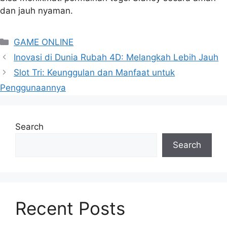
dan jauh nyaman.
Categories
GAME ONLINE
Inovasi di Dunia Rubah 4D: Melangkah Lebih Jauh
Slot Tri: Keunggulan dan Manfaat untuk
Penggunaannya
Search
Search
Recent Posts