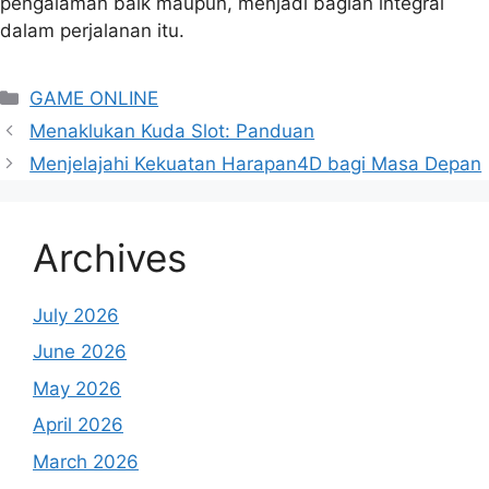
pengalaman baik maupun, menjadi bagian integral
dalam perjalanan itu.
Categories
GAME ONLINE
Menaklukan Kuda Slot: Panduan
Menjelajahi Kekuatan Harapan4D bagi Masa Depan
Archives
July 2026
June 2026
May 2026
April 2026
March 2026