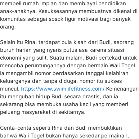
membeli rumah impian dan membiayai pendidikan
anak-anaknya. Kesuksesannya membuatnya dikenal di
komunitas sebagai sosok figur motivasi bagi banyak
orang.
Selain itu Rina, terdapat pula kisah dari Budi, seorang
buruh harian yang nyaris putus asa karena situasi
ekonomi yang sulit. Suatu malam, Budi bertekad untuk
mencoba peruntungannya dengan bermain Wali Togel.
Ia mengambil nomor berdasarkan tanggal kelahiran
keluarganya dan tanpa diduga, nomor itu sukses
muncul.
https://www.swimlifefitness.com/
Kemenangan
itu mengubah hidup Budi secara drastis, dan ia
sekarang bisa membuka usaha kecil yang memberi
peluang masyarakat di sekitarnya.
Cerita-cerita seperti Rina dan Budi membuktikan
bahwa Wali Togel bukan hanya sekedar permainan,