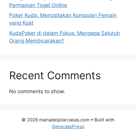
Permainan Togel Online
Poker Kuda: Menciptakan Kumpulan Pemain
yang Kuat
KudaPoker di dalam Fokus: Mengapa Seluruh
Orang Membicarakan?
Recent Comments
No comments to show.
© 2026 mariadelpilarcasas.com
• Built with
GeneratePress