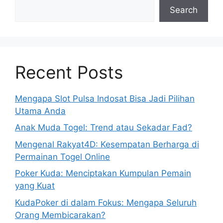
Search
Recent Posts
Mengapa Slot Pulsa Indosat Bisa Jadi Pilihan
Utama Anda
Anak Muda Togel: Trend atau Sekadar Fad?
Mengenal Rakyat4D: Kesempatan Berharga di
Permainan Togel Online
Poker Kuda: Menciptakan Kumpulan Pemain
yang Kuat
KudaPoker di dalam Fokus: Mengapa Seluruh
Orang Membicarakan?