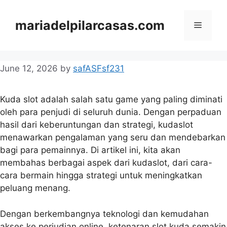
Skip
to
mariadelpilarcasas.com
Menu
content
June 12, 2026
by
safASFsf231
Kuda slot adalah salah satu game yang paling diminati
oleh para penjudi di seluruh dunia. Dengan perpaduan
hasil dari keberuntungan dan strategi, kudaslot
menawarkan pengalaman yang seru dan mendebarkan
bagi para pemainnya. Di artikel ini, kita akan
membahas berbagai aspek dari kudaslot, dari cara-
cara bermain hingga strategi untuk meningkatkan
peluang menang.
Dengan berkembangnya teknologi dan kemudahan
akses ke perjudian online, ketenaran slot kuda semakin