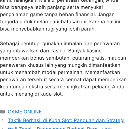
kamu hilangkan. Melalui penataan keuangan, Anda
bisa berupaya lebih panjang serta menyukai
pengalaman game tanpa beban finansial. Jangan
tergoda untuk melampaui batasan ini, karena hal ini
bisa menyebabkan rugi yang lebih parah.
Sebagai penutup, gunakan imbalan dan penawaran
yang ditawarkan dari kasino. Banyak kasino
memberikan bonus sambutan, putaran gratis, maupun
penawaran khusus lain yang mungkin dimanfaatkan
untuk menambah modal permainan. Memanfaatkan
penawaran tersebut secara cermat dapat memberikan
keuntungan ekstra serta meningkatkan peluang Anda
untuk menang di kuda slot.
Categories
GAME ONLINE
Taktik Berhasil di Kuda Slot: Panduan dan Strategi
Wali Togel – Pengalaman Berhasil Para Juara