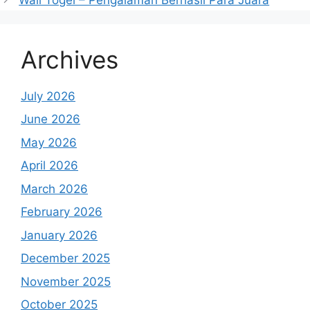
Archives
July 2026
June 2026
May 2026
April 2026
March 2026
February 2026
January 2026
December 2025
November 2025
October 2025