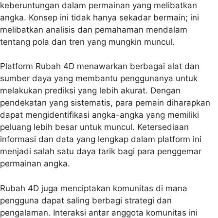
keberuntungan dalam permainan yang melibatkan
angka. Konsep ini tidak hanya sekadar bermain; ini
melibatkan analisis dan pemahaman mendalam
tentang pola dan tren yang mungkin muncul.
Platform Rubah 4D menawarkan berbagai alat dan
sumber daya yang membantu penggunanya untuk
melakukan prediksi yang lebih akurat. Dengan
pendekatan yang sistematis, para pemain diharapkan
dapat mengidentifikasi angka-angka yang memiliki
peluang lebih besar untuk muncul. Ketersediaan
informasi dan data yang lengkap dalam platform ini
menjadi salah satu daya tarik bagi para penggemar
permainan angka.
Rubah 4D juga menciptakan komunitas di mana
pengguna dapat saling berbagi strategi dan
pengalaman. Interaksi antar anggota komunitas ini