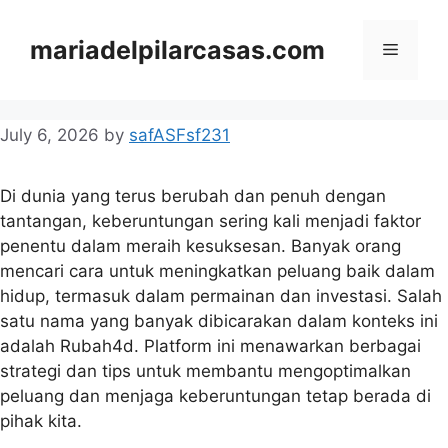
Skip
to
mariadelpilarcasas.com
Menu
content
July 6, 2026
by
safASFsf231
Di dunia yang terus berubah dan penuh dengan
tantangan, keberuntungan sering kali menjadi faktor
penentu dalam meraih kesuksesan. Banyak orang
mencari cara untuk meningkatkan peluang baik dalam
hidup, termasuk dalam permainan dan investasi. Salah
satu nama yang banyak dibicarakan dalam konteks ini
adalah Rubah4d. Platform ini menawarkan berbagai
strategi dan tips untuk membantu mengoptimalkan
peluang dan menjaga keberuntungan tetap berada di
pihak kita.