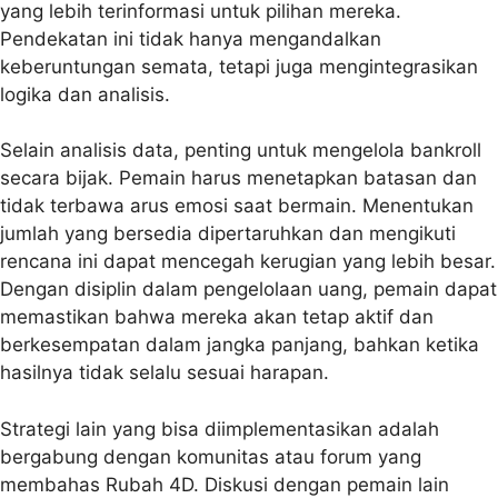
yang lebih terinformasi untuk pilihan mereka.
Pendekatan ini tidak hanya mengandalkan
keberuntungan semata, tetapi juga mengintegrasikan
logika dan analisis.
Selain analisis data, penting untuk mengelola bankroll
secara bijak. Pemain harus menetapkan batasan dan
tidak terbawa arus emosi saat bermain. Menentukan
jumlah yang bersedia dipertaruhkan dan mengikuti
rencana ini dapat mencegah kerugian yang lebih besar.
Dengan disiplin dalam pengelolaan uang, pemain dapat
memastikan bahwa mereka akan tetap aktif dan
berkesempatan dalam jangka panjang, bahkan ketika
hasilnya tidak selalu sesuai harapan.
Strategi lain yang bisa diimplementasikan adalah
bergabung dengan komunitas atau forum yang
membahas Rubah 4D. Diskusi dengan pemain lain