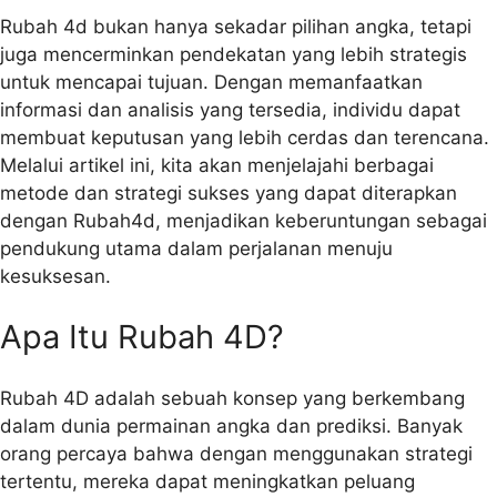
Rubah 4d bukan hanya sekadar pilihan angka, tetapi
juga mencerminkan pendekatan yang lebih strategis
untuk mencapai tujuan. Dengan memanfaatkan
informasi dan analisis yang tersedia, individu dapat
membuat keputusan yang lebih cerdas dan terencana.
Melalui artikel ini, kita akan menjelajahi berbagai
metode dan strategi sukses yang dapat diterapkan
dengan Rubah4d, menjadikan keberuntungan sebagai
pendukung utama dalam perjalanan menuju
kesuksesan.
Apa Itu Rubah 4D?
Rubah 4D adalah sebuah konsep yang berkembang
dalam dunia permainan angka dan prediksi. Banyak
orang percaya bahwa dengan menggunakan strategi
tertentu, mereka dapat meningkatkan peluang