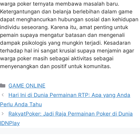
warga poker ternyata membawa masalah baru.
Ketergantungan dan belanja berlebihan dalam game
dapat menghancurkan hubungan sosial dan kehidupan
individu seseorang. Karena itu, amat penting untuk
pemain supaya mengatur batasan dan mengenali
dampak psikologis yang mungkin terjadi. Kesadaran
terhadap hal ini sangat krusial supaya menjamin agar
warga poker masih sebagai aktivitas sebagai
menyenangkan dan positif untuk komunitas.
Categories
GAME ONLINE
Hari Ini di Dunia Permainan RTP: Apa yang Anda
Perlu Anda Tahu
RakyatPoker: Jadi Raja Permainan Poker di Dunia
IDNPlay