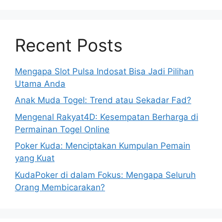
Recent Posts
Mengapa Slot Pulsa Indosat Bisa Jadi Pilihan
Utama Anda
Anak Muda Togel: Trend atau Sekadar Fad?
Mengenal Rakyat4D: Kesempatan Berharga di
Permainan Togel Online
Poker Kuda: Menciptakan Kumpulan Pemain
yang Kuat
KudaPoker di dalam Fokus: Mengapa Seluruh
Orang Membicarakan?