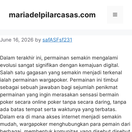
Skip
to
mariadelpilarcasas.com
Menu
content
June 16, 2026
by
safASFsf231
Dalam terakhir ini, permainan semakin mengalami
evolusi sangat signifikan dengan kemajuan digital.
Salah satu gagasan yang semakin menjadi terkenal
ialah permainan wargapoker. Permainan ini timbul
sebagai sebuah jawaban bagi sejumlah penikmat
permainan yang ingin merasakan sensasi bermain
poker secara online poker tanpa secara daring, tanpa
ada batas tempat serta waktunya yang terbatas.
Dalam era di mana akses internet menjadi semakin
mudah, wargapoker menghubungkan para pemain dari
berbagai, membentuk komunitas yang disebut disebut.