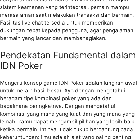
sistem keamanan yang terintegrasi, pemain mampu
merasa aman saat melakukan transaksi dan bermain.
Fasilitas live chat tersedia untuk memberikan
dukungan cepat kepada pengguna, agar pengalaman
bermain yang lancar dan membahagiakan.
Pendekatan Fundamental dalam
IDN Poker
Mengerti konsep game IDN Poker adalah langkah awal
untuk meraih hasil besar. Ayo dengan mengetahui
beragam tipe kombinasi poker yang ada dan
bagaimana peringkatnya. Dengan mengetahui
kombinasi yang mana yang kuat dan yang mana yang
lemah, kamu dapat mengambil pilihan yang lebih baik
ketika bermain. Intinya, tidak cukup bergantung pada
keberuntungan; ilmu adalah alat yang paling penting