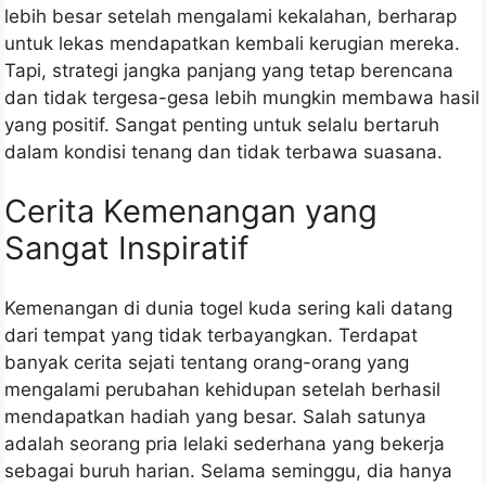
lebih besar setelah mengalami kekalahan, berharap
untuk lekas mendapatkan kembali kerugian mereka.
Tapi, strategi jangka panjang yang tetap berencana
dan tidak tergesa-gesa lebih mungkin membawa hasil
yang positif. Sangat penting untuk selalu bertaruh
dalam kondisi tenang dan tidak terbawa suasana.
Cerita Kemenangan yang
Sangat Inspiratif
Kemenangan di dunia togel kuda sering kali datang
dari tempat yang tidak terbayangkan. Terdapat
banyak cerita sejati tentang orang-orang yang
mengalami perubahan kehidupan setelah berhasil
mendapatkan hadiah yang besar. Salah satunya
adalah seorang pria lelaki sederhana yang bekerja
sebagai buruh harian. Selama seminggu, dia hanya