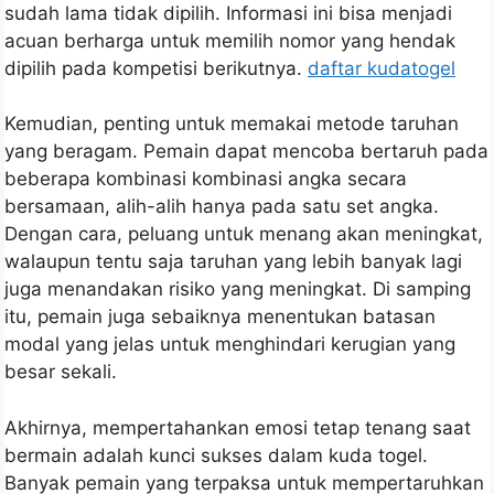
sudah lama tidak dipilih. Informasi ini bisa menjadi
acuan berharga untuk memilih nomor yang hendak
dipilih pada kompetisi berikutnya.
daftar kudatogel
Kemudian, penting untuk memakai metode taruhan
yang beragam. Pemain dapat mencoba bertaruh pada
beberapa kombinasi kombinasi angka secara
bersamaan, alih-alih hanya pada satu set angka.
Dengan cara, peluang untuk menang akan meningkat,
walaupun tentu saja taruhan yang lebih banyak lagi
juga menandakan risiko yang meningkat. Di samping
itu, pemain juga sebaiknya menentukan batasan
modal yang jelas untuk menghindari kerugian yang
besar sekali.
Akhirnya, mempertahankan emosi tetap tenang saat
bermain adalah kunci sukses dalam kuda togel.
Banyak pemain yang terpaksa untuk mempertaruhkan