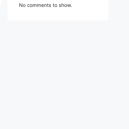
No comments to show.