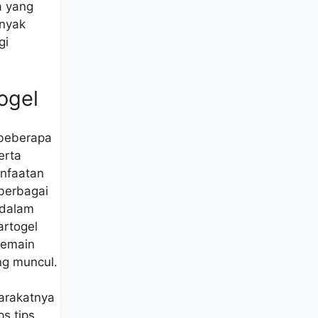
a yang
anyak
gi
ogel
beberapa
erta
nfaatan
berbagai
 dalam
artogel
pemain
ng muncul.
yarakatnya
ps tips,