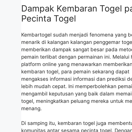
Dampak Kembaran Togel p
Pecinta Togel
Kembartogel sudah menjadi fenomena yang b
menarik di kalangan kalangan penggemar toge
memberikan dampak sangat besar pada meto
pemain terlibat dengan permainan ini. Melalui
platform online yang menawarkan memberika
kembaran togel, para pemain sekarang dapat
mengakses informasi informasi dan prediksi 
lebih mudah cepat. Ini memperbolehkan pemai
mengambil keputusan yang baik dalam mema
togel, meningkatkan peluang mereka untuk me
menang.
Di samping itu, kembaran togel juga membent
komunitas antar sesama pecinta togel. Denga