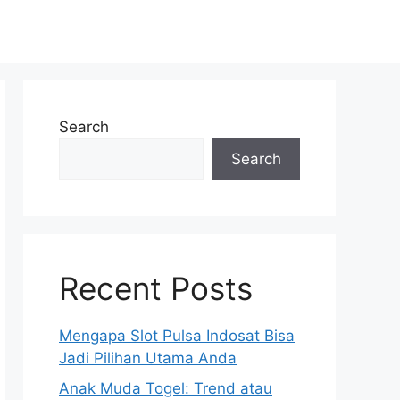
Search
Search
Recent Posts
Mengapa Slot Pulsa Indosat Bisa
Jadi Pilihan Utama Anda
Anak Muda Togel: Trend atau