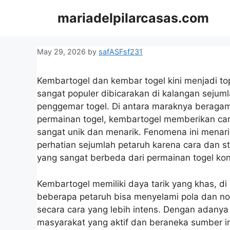
Skip
mariadelpilarcasas.com
to
content
May 29, 2026
by
safASFsf231
Kembartogel dan kembar togel kini menjadi to
sangat populer dibicarakan di kalangan sejum
penggemar togel. Di antara maraknya beragam
permainan togel, kembartogel memberikan ca
sangat unik dan menarik. Fenomena ini menari
perhatian sejumlah petaruh karena cara dan st
yang sangat berbeda dari permainan togel kon
Kembartogel memiliki daya tarik yang khas, d
beberapa petaruh bisa menyelami pola dan n
secara cara yang lebih intens. Dengan adanya
masyarakat yang aktif dan beraneka sumber i