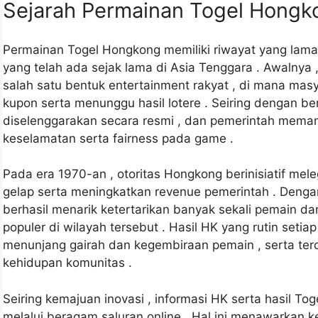
Sejarah Permainan Togel Hongk
Permainan Togel Hongkong memiliki riwayat yang lama s
yang telah ada sejak lama di Asia Tenggara . Awalnya ,
salah satu bentuk entertainment rakyat , di mana mas
kupon serta menunggu hasil lotere . Seiring dengan be
diselenggarakan secara resmi , dan pemerintah mema
keselamatan serta fairness pada game .
Pada era 1970-an , otoritas Hongkong berinisiatif mel
gelap serta meningkatkan revenue pemerintah . Denga
berhasil menarik ketertarikan banyak sekali pemain dan
populer di wilayah tersebut . Hasil HK yang rutin setiap
menunjang gairah dan kegembiraan pemain , serta terc
kehidupan komunitas .
Seiring kemajuan inovasi , informasi HK serta hasil To
melalui beragam saluran online . Hal ini menawarkan 