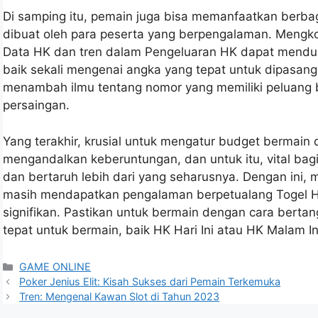
Di samping itu, pemain juga bisa memanfaatkan berbaga
dibuat oleh para peserta yang berpengalaman. Mengko
Data HK dan tren dalam Pengeluaran HK dapat men
baik sekali mengenai angka yang tepat untuk dipasan
menambah ilmu tentang nomor yang memiliki peluang 
persaingan.
Yang terakhir, krusial untuk mengatur budget bermain 
mengandalkan keberuntungan, dan untuk itu, vital bag
dan bertaruh lebih dari yang seharusnya. Dengan ini,
masih mendapatkan pengalaman berpetualang Togel 
signifikan. Pastikan untuk bermain dengan cara ber
tepat untuk bermain, baik HK Hari Ini atau HK Malam In
Categories
GAME ONLINE
Poker Jenius Elit: Kisah Sukses dari Pemain Terkemuka
Tren: Mengenal Kawan Slot di Tahun 2023