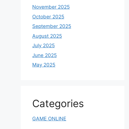
November 2025
October 2025
September 2025
August 2025
July 2025
June 2025
May 2025
Categories
GAME ONLINE