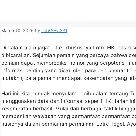
March 10, 2026
by
safASFsf231
Di dalam alam jagat lotre, khususnya Lotre HK, nasib s
dibicarakan. Sejumlah pemain yang percaya bahwa de
pemain dapat memprediksi nomor yang berpotensi mun
informasi penting yang dicari oleh para penggemar tog
mutakhir, para pemain mendapat kesempatan yang leb
Hari ini, kita hendak menyelami lebih dalam tentang To
menggunakan data dan informasi seperti HK Harian Ini
kesempatan berhasil. Mulai dari berbagai taktik hingga 
memberikan wawasan yang bermanfaat bermanfaat ba
nasibnya dalam permainan permainan Lotre Togel. Ayo 