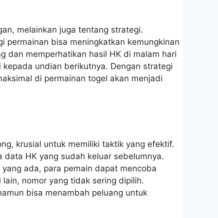
an, melainkan juga tentang strategi.
gi permainan bisa meningkatkan kemungkinan
ng dan memperhatikan hasil HK di malam hari
ri kepada undian berikutnya. Dengan strategi
aksimal di permainan togel akan menjadi
krusial untuk memiliki taktik yang efektif.
sa data HK yang sudah keluar sebelumnya.
K yang ada, para pemain dapat mencoba
lain, nomor yang tidak sering dipilih.
, namun bisa menambah peluang untuk