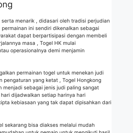
ong
erta menarik , didasari oleh tradisi perjudian
 permainan ini sendiri dikenalkan sebagai
yarakat dapat berpartisipasi dengan membeli
rjalannya masa , Togel HK mulai
ntau operasionalnya demi menjamin
egalkan permainan togel untuk menekan judi
n pengaturan yang ketat , Togel Hongkong
 menjadi sebagai jenis judi paling sangat
 hari dijadwalkan setiap harinya hari
ipta kebiasaan yang tak dapat dipisahkan dari
gel sekarang bisa diakses melalui mudah
kemudahan untuk pemain untuk mengikuti hasil