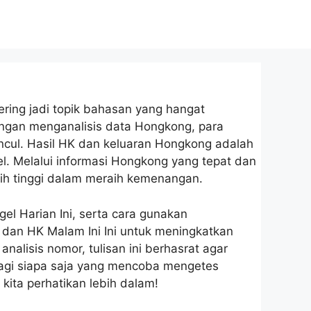
ering jadi topik bahasan yang hangat
ngan menganalisis data Hongkong, para
cul. Hasil HK dan keluaran Hongkong adalah
el. Melalui informasi Hongkong yang tepat dan
ih tinggi dalam meraih kemenangan.
gel Harian Ini, serta cara gunakan
 dan HK Malam Ini Ini untuk meningkatkan
analisis nomor, tulisan ini berhasrat agar
gi siapa saja yang mencoba mengetes
kita perhatikan lebih dalam!