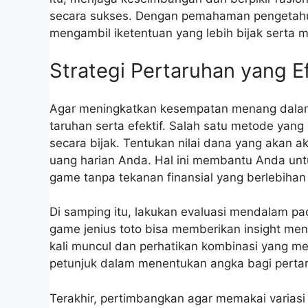
secara sukses. Dengan pemahaman pengetahua
mengambil iketentuan yang lebih bijak serta
Strategi Pertaruhan yang Ef
Agar meningkatkan kesempatan menang dalam p
taruhan serta efektif. Salah satu metode yan
secara bijak. Tentukan nilai dana yang akan 
uang harian Anda. Hal ini membantu Anda unt
game tanpa tekanan finansial yang berlebihan
Di samping itu, lakukan evaluasi mendalam pa
game jenius toto bisa memberikan insight men
kali muncul dan perhatikan kombinasi yang men
petunjuk dalam menentukan angka bagi pertar
Terakhir, pertimbangkan agar memakai varias