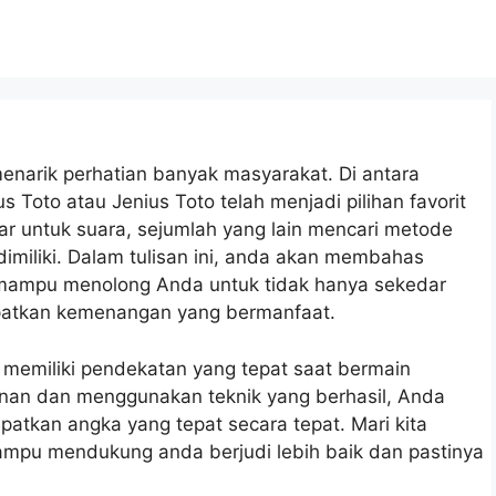
narik perhatian banyak masyarakat. Di antara
Toto atau Jenius Toto telah menjadi pilihan favorit
 untuk suara, sejumlah yang lain mencari metode
miliki. Dalam tulisan ini, anda akan membahas
g mampu menolong Anda untuk tidak hanya sekedar
patkan kemenangan yang bermanfaat.
 memiliki pendekatan yang tepat saat bermain
ainan dan menggunakan teknik yang berhasil, Anda
tkan angka yang tepat secara tepat. Mari kita
mpu mendukung anda berjudi lebih baik dan pastinya