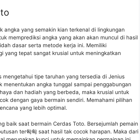
to
angka yang semakin kian terkenal di lingkungan
untuk memprediksi angka yang akan akan muncul di hasil
dah dasar serta metode kerja ini. Memiliki
i yang tepat sangat krusial untuk meningkatkan
 mengetahui tipe taruhan yang tersedia di Jenius
asuk menentukan angka tunggal sampai penggabungan
bahaya dan hadiah yang berbeda, maka krusial untuk
cok dengan gaya bermain sendiri. Memahami pilihan
encana yang lebih optimal.
ng baik saat bermain Cerdas Toto. Bersejumlah pemain
tusan ter匈匈 saat hasil tak cocok harapan. Maka dari
nal merupakan kunci untuk memainkan permainan ini