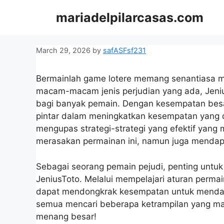
Skip
mariadelpilarcasas.com
to
content
March 29, 2026
by
safASFsf231
Bermainlah game lotere memang senantiasa me
macam-macam jenis perjudian yang ada, Jenius 
bagi banyak pemain. Dengan kesempatan besar
pintar dalam meningkatkan kesempatan yang di
mengupas strategi-strategi yang efektif yan
merasakan permainan ini, namun juga menda
Sebagai seorang pemain pejudi, penting untuk
JeniusToto. Melalui mempelajari aturan perm
dapat mendongkrak kesempatan untuk mendapa
semua mencari beberapa ketrampilan yang ma
menang besar!