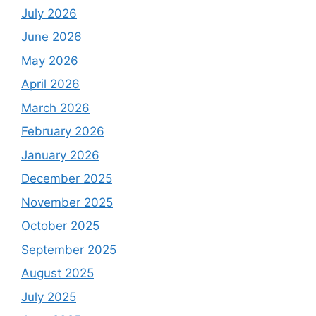
July 2026
June 2026
May 2026
April 2026
March 2026
February 2026
January 2026
December 2025
November 2025
October 2025
September 2025
August 2025
July 2025