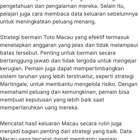
pengetahuan dan pengalaman mereka. Selain itu,
pelajari juga cara membaca data keluaran sebelumnya
untuk meningkatkan peluang menang.
Strategi bermain Toto Macau yang efektif termasuk
menetapkan anggaran yang jelas dan tidak melampaui
batas tersebut. Penting untuk bermain secara
bertanggung jawab dan tidak tergoda untuk mengejar
kerugian. Pemain juga dapat mempertimbangkan
sistem taruhan yang lebih terstruktur, seperti strategi
Martingale, untuk membantu mengelola risiko. Dengan
memahami peluang dan kemungkinan, pemain bisa
membuat keputusan yang lebih baik saat
mempertaruhkan uang mereka.
Mencatat hasil keluaran Macau secara rutin juga
menjadi bagian penting dari strategi yang baik. Data
Macau yang tercatat dapat membantu pemain