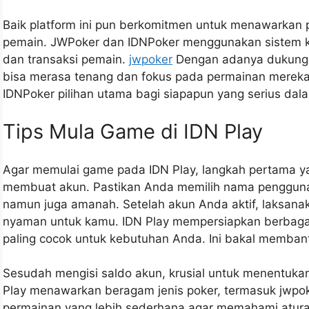
Baik platform ini pun berkomitmen untuk menawarkan
pemain. JWPoker dan IDNPoker menggunakan sistem 
dan transaksi pemain.
jwpoker
Dengan adanya dukungan
bisa merasa tenang dan fokus pada permainan mereka
IDNPoker pilihan utama bagi siapapun yang serius dal
Tips Mula Game di IDN Play
Agar memulai game pada IDN Play, langkah pertama ya
membuat akun. Pastikan Anda memilih nama pengguna
namun juga amanah. Setelah akun Anda aktif, laksan
nyaman untuk kamu. IDN Play mempersiapkan berbagai p
paling cocok untuk kebutuhan Anda. Ini bakal memban
Sesudah mengisi saldo akun, krusial untuk menentukan
Play menawarkan beragam jenis poker, termasuk jwpok
permainan yang lebih sederhana agar memahami aturan