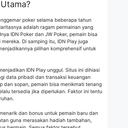
n Utama?
 penggemar poker selama beberapa tahun
ularitasnya adalah ragam permainan yang
lnya IDN Poker dan JW Poker, pemain bisa
mereka. Di samping itu, IDN Play juga
enjadikannya pilihan komprehensif untuk
jadikan IDN Play unggul. Situs ini dihiasi
i data pribadi dan transaksi keuangan
ap dan sopan, pemain bisa menikmati tenang
u tersedia jika diperlukan. Faktor ini tentu
ruhan.
i menarik dan bonus untuk pemain baru dan
atan guna merasakan hadiah tambahan,
rus bermain. Semua faktor tersebut