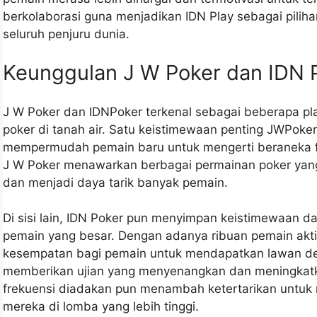
berkolaborasi guna menjadikan IDN Play sebagai piliha
seluruh penjuru dunia.
Keunggulan J W Poker dan IDN 
J W Poker dan IDNPoker terkenal sebagai beberapa pl
poker di tanah air. Satu keistimewaan penting JWPok
mempermudah pemain baru untuk mengerti beraneka fi
J W Poker menawarkan berbagai permainan poker yang
dan menjadi daya tarik banyak pemain.
Di sisi lain, IDN Poker pun menyimpan keistimewaan d
pemain yang besar. Dengan adanya ribuan pemain akti
kesempatan bagi pemain untuk mendapatkan lawan denga
memberikan ujian yang menyenangkan dan meningkatk
frekuensi diadakan pun menambah ketertarikan untuk
mereka di lomba yang lebih tinggi.