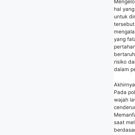
Mengelo
hal yang
untuk di
tersebut
mengalam
yang fat
pertahan
bertaruh
risiko d
dalam p
Akhirnya
Pada pok
wajah la
cenderun
Memanfa
saat me
berdasa