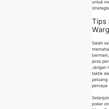
untuk m
strategi
Tips
Warg
Salah sa
memaham
bermain,
jenis pe
Jangan l
taktik 
peluang
percaya 
Selanjut
poker on