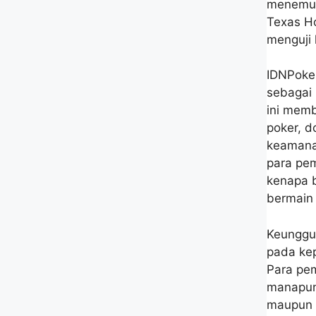
menemuk
Texas H
menguji 
IDNPoker
sebagai 
ini memb
poker, d
keamana
para pem
kenapa 
bermain 
Keunggu
pada kep
Para pe
manapun
maupun 