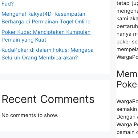
tetapi 
Fad?
mengena
Mengenal Rakyat4D: Kesempatan
kami aka
Berharga di Permainan Togel Online
bertaru
Poker Kuda: Menciptakan Kumpulan
hanya m
Pemain yang Kuat
poker s
mempela
KudaPoker di dalam Fokus: Mengapa
WargaPok
Seluruh Orang Membicarakan?
Mema
Poke
Recent Comments
WargaPok
semakin 
No comments to show.
Dengan a
Warga P
pemain d