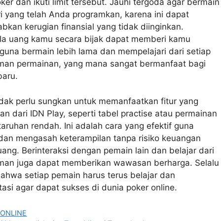
er dan ikuti limit tersebut. Jauhi tergoda agar bermain
ri yang telah Anda programkan, karena ini dapat
kan kerugian finansial yang tidak diinginkan.
la uang kamu secara bijak dapat memberi kamu
guna bermain lebih lama dan mempelajari dari setiap
man permainan, yang mana sangat bermanfaat bagi
baru.
tidak perlu sungkan untuk memanfaatkan fitur yang
an dari IDN Play, seperti tabel practise atau permainan
aruhan rendah. Ini adalah cara yang efektif guna
 dan mengasah keterampilan tanpa risiko keuangan
ang. Berinteraksi dengan pemain lain dan belajar dari
man juga dapat memberikan wawasan berharga. Selalu
bahwa setiap pemain harus terus belajar dan
asi agar dapat sukses di dunia poker online.
ries
ONLINE