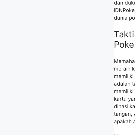
dan duk
IDNPoker
dunia po
Takt
Poker
Memaham
meraih 
memiliki
adalah t
memiliki
kartu ya
dihasilk
tangan, 
apakah a