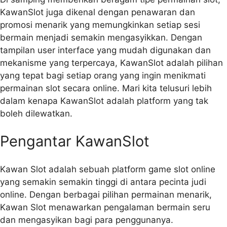
KawanSlot juga dikenal dengan penawaran dan
promosi menarik yang memungkinkan setiap sesi
bermain menjadi semakin mengasyikkan. Dengan
tampilan user interface yang mudah digunakan dan
mekanisme yang terpercaya, KawanSlot adalah pilihan
yang tepat bagi setiap orang yang ingin menikmati
permainan slot secara online. Mari kita telusuri lebih
dalam kenapa KawanSlot adalah platform yang tak
boleh dilewatkan.
Pengantar KawanSlot
Kawan Slot adalah sebuah platform game slot online
yang semakin semakin tinggi di antara pecinta judi
online. Dengan berbagai pilihan permainan menarik,
Kawan Slot menawarkan pengalaman bermain seru
dan mengasyikan bagi para penggunanya.