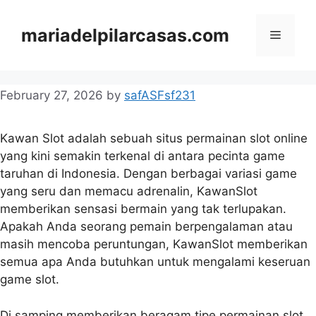
Skip
to
mariadelpilarcasas.com
Menu
content
February 27, 2026
by
safASFsf231
Kawan Slot adalah sebuah situs permainan slot online
yang kini semakin terkenal di antara pecinta game
taruhan di Indonesia. Dengan berbagai variasi game
yang seru dan memacu adrenalin, KawanSlot
memberikan sensasi bermain yang tak terlupakan.
Apakah Anda seorang pemain berpengalaman atau
masih mencoba peruntungan, KawanSlot memberikan
semua apa Anda butuhkan untuk mengalami keseruan
game slot.
Di samping memberikan beragam tipe permainan slot,