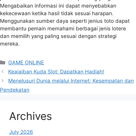
Mengabaikan informasi ini dapat menyebabkan
kekecewaan ketika hasil tidak sesuai harapan.
Menggunakan sumber daya seperti jenius toto dapat
membantu pemain memahami berbagai jenis lotere
dan memilih yang paling sesuai dengan strategi
mereka.
Categories
GAME ONLINE
Keajaiban Kuda Slot: Dapatkan Hadiah!
Menelusuri Dunia melalui Internet: Kesempatan dan
Pendekatan
Archives
July 2026