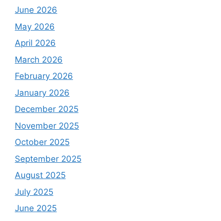
June 2026
May 2026
April 2026
March 2026
February 2026
January 2026
December 2025
November 2025
October 2025
September 2025
August 2025
July 2025
June 2025