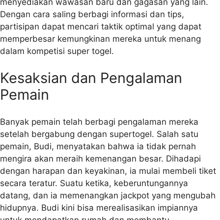
menyediakan wawasan baru dan gagasan yang lain.
Dengan cara saling berbagi informasi dan tips,
partisipan dapat mencari taktik optimal yang dapat
memperbesar kemungkinan mereka untuk menang
dalam kompetisi super togel.
Kesaksian dan Pengalaman
Pemain
Banyak pemain telah berbagi pengalaman mereka
setelah bergabung dengan supertogel. Salah satu
pemain, Budi, menyatakan bahwa ia tidak pernah
mengira akan meraih kemenangan besar. Dihadapi
dengan harapan dan keyakinan, ia mulai membeli tiket
secara teratur. Suatu ketika, keberuntungannya
datang, dan ia memenangkan jackpot yang mengubah
hidupnya. Budi kini bisa merealisasikan impiannya
untuk mendapatkan rumah dan membantu