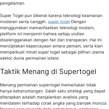
pengalaman.
Super Togel pun dikenal karena teknologi keamanan
moderen serta canggih.
super togel
Dengan
menggunakan memanfaatkan teknologi modern,
platform ini menjamin bahwa setiap undian
diselenggarakan dengan fair dan transparan. Hal ini
menciptakan kepercayaan antara pemain, serta kian
memperkuat minat super togel sebagai pilihan utama
sektor dunia permainan lotere.
Taktik Menang di Supertogel
Menang permainan supertogel memerlukan tidak
hanya keberuntungan. Salah satu strategi yang dapat
diterapkan adalah menjalankan analisis yang
mendalam terhadap corak angka yang banyak muncul.