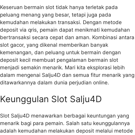
Keseruan bermain slot tidak hanya terletak pada
peluang menang yang besar, tetapi juga pada
kemudahan melakukan transaksi. Dengan metode
deposit via qris, pemain dapat menikmati kemudahan
bertransaksi secara cepat dan aman. Kombinasi antara
slot gacor, yang dikenal memberikan banyak
kemenangan, dan peluang untuk bermain dengan
deposit kecil membuat pengalaman bermain slot
menjadi semakin menarik. Mari kita eksplorasi lebih
dalam mengenai Salju4D dan semua fitur menarik yang
ditawarkannya dalam dunia perjudian online.
Keunggulan Slot Salju4D
Slot Salju4D menawarkan berbagai keuntungan yang
menarik bagi para pemain. Salah satu keunggulannya
adalah kemudahan melakukan deposit melalui metode