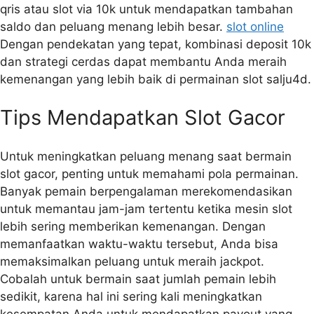
qris atau slot via 10k untuk mendapatkan tambahan
saldo dan peluang menang lebih besar.
slot online
Dengan pendekatan yang tepat, kombinasi deposit 10k
dan strategi cerdas dapat membantu Anda meraih
kemenangan yang lebih baik di permainan slot salju4d.
Tips Mendapatkan Slot Gacor
Untuk meningkatkan peluang menang saat bermain
slot gacor, penting untuk memahami pola permainan.
Banyak pemain berpengalaman merekomendasikan
untuk memantau jam-jam tertentu ketika mesin slot
lebih sering memberikan kemenangan. Dengan
memanfaatkan waktu-waktu tersebut, Anda bisa
memaksimalkan peluang untuk meraih jackpot.
Cobalah untuk bermain saat jumlah pemain lebih
sedikit, karena hal ini sering kali meningkatkan
kesempatan Anda untuk mendapatkan payout yang