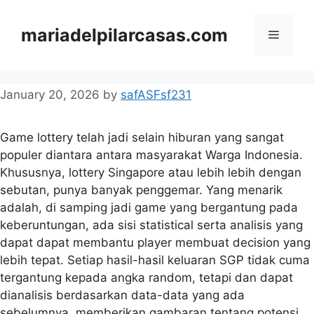
Skip
to
mariadelpilarcasas.com
Menu
content
January 20, 2026
by
safASFsf231
Game lottery telah jadi selain hiburan yang sangat
populer diantara antara masyarakat Warga Indonesia.
Khususnya, lottery Singapore atau lebih lebih dengan
sebutan, punya banyak penggemar. Yang menarik
adalah, di samping jadi game yang bergantung pada
keberuntungan, ada sisi statistical serta analisis yang
dapat dapat membantu player membuat decision yang
lebih tepat. Setiap hasil-hasil keluaran SGP tidak cuma
tergantung kepada angka random, tetapi dan dapat
dianalisis berdasarkan data-data yang ada
sebelumnya, memberikan gambaran tentang potensi