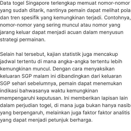
Data togel Singapore terlengkap memuat nomor-nomor
yang sudah ditarik, nantinya pemain dapat melihat pola
dan tren spesifik yang kemungkinan terjadi. Contohnya,
nomor-nomor yang sering muncul atau nomor yang
jarang keluar dapat menjadi acuan dalam menyusun
strategi permainan.
Selain hal tersebut, kajian statistik juga mencakup
jadwal tertentu di mana angka-angka tertentu lebih
kemungkinan muncul. Dengan cara menyaksikan
keluaran SGP malam ini dibandingkan dari keluaran
SGP sehari sebelumnya, pemain dapat menemukan
indikasi bahwasanya waktu kemungkinan
mempengaruhi keputusan. Ini memberikan lapisan lain
dalam perjudian togel, di mana juga bukan hanya nasib
yang berpengaruh, melainkan juga faktor faktor analitis
yang dapat menjadi petunjuk berharga.