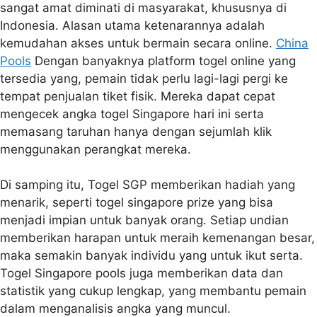
sangat amat diminati di masyarakat, khususnya di
Indonesia. Alasan utama ketenarannya adalah
kemudahan akses untuk bermain secara online.
China
Pools
Dengan banyaknya platform togel online yang
tersedia yang, pemain tidak perlu lagi-lagi pergi ke
tempat penjualan tiket fisik. Mereka dapat cepat
mengecek angka togel Singapore hari ini serta
memasang taruhan hanya dengan sejumlah klik
menggunakan perangkat mereka.
Di samping itu, Togel SGP memberikan hadiah yang
menarik, seperti togel singapore prize yang bisa
menjadi impian untuk banyak orang. Setiap undian
memberikan harapan untuk meraih kemenangan besar,
maka semakin banyak individu yang untuk ikut serta.
Togel Singapore pools juga memberikan data dan
statistik yang cukup lengkap, yang membantu pemain
dalam menganalisis angka yang muncul.