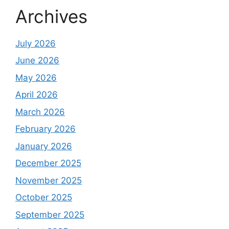
Archives
July 2026
June 2026
May 2026
April 2026
March 2026
February 2026
January 2026
December 2025
November 2025
October 2025
September 2025