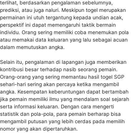
terlihat, berdasarkan pengalaman sebelumnya,
prediksi, atau juga naluri. Meskipun togel merupakan
permainan ini utuh tergantung kepada undian acak,
perspektif ini dapat memengaruhi taktik bermain
individu. Orang sering memiliki coba menemukan pola
atau memakai data keluaran yang lalu sebagai acuan
dalam memutuskan angka.
Selain itu, pengalaman di lapangan juga memberikan
kontribusi besar terhadap nasib seorang pemain.
Orang-orang yang sering memantau hasil togel SGP
sehari-hari sering akan percaya ketika mengambil
angka. Kesempatan keberuntungan dapat bertambah
jika pemain memiliki ilmu yang mendalam soal sejarah
serta informasi keluaran. Dengan cara mengerti
statistik dan pola-pola, para pemain berharap bisa
mengambil putusan yang lebih cerdas pada memilih
nomor yang akan dipertaruhkan.