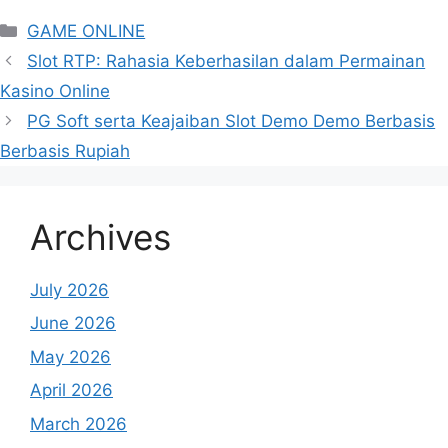
Categories
GAME ONLINE
Slot RTP: Rahasia Keberhasilan dalam Permainan
Kasino Online
PG Soft serta Keajaiban Slot Demo Demo Berbasis
Berbasis Rupiah
Archives
July 2026
June 2026
May 2026
April 2026
March 2026