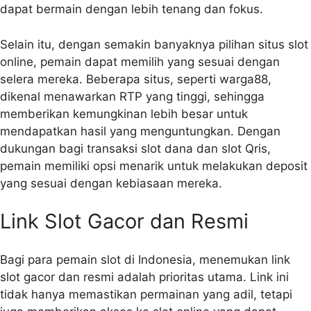
dapat bermain dengan lebih tenang dan fokus.
Selain itu, dengan semakin banyaknya pilihan situs slot
online, pemain dapat memilih yang sesuai dengan
selera mereka. Beberapa situs, seperti warga88,
dikenal menawarkan RTP yang tinggi, sehingga
memberikan kemungkinan lebih besar untuk
mendapatkan hasil yang menguntungkan. Dengan
dukungan bagi transaksi slot dana dan slot Qris,
pemain memiliki opsi menarik untuk melakukan deposit
yang sesuai dengan kebiasaan mereka.
Link Slot Gacor dan Resmi
Bagi para pemain slot di Indonesia, menemukan link
slot gacor dan resmi adalah prioritas utama. Link ini
tidak hanya memastikan permainan yang adil, tetapi