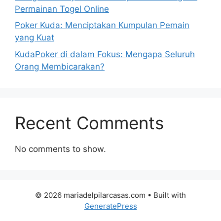
Permainan Togel Online
Poker Kuda: Menciptakan Kumpulan Pemain
yang Kuat
KudaPoker di dalam Fokus: Mengapa Seluruh
Orang Membicarakan?
Recent Comments
No comments to show.
© 2026 mariadelpilarcasas.com
• Built with
GeneratePress