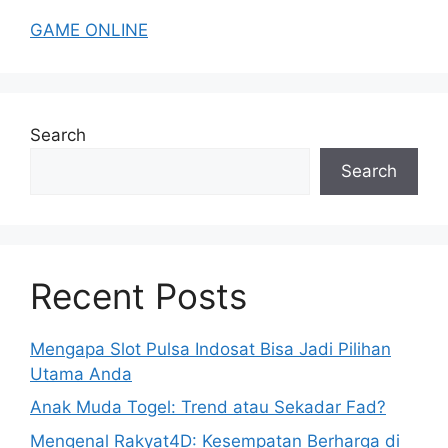
GAME ONLINE
Search
Search
Recent Posts
Mengapa Slot Pulsa Indosat Bisa Jadi Pilihan
Utama Anda
Anak Muda Togel: Trend atau Sekadar Fad?
Mengenal Rakyat4D: Kesempatan Berharga di