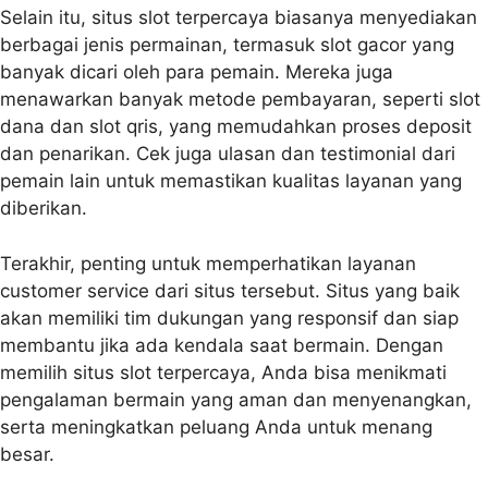
Selain itu, situs slot terpercaya biasanya menyediakan
berbagai jenis permainan, termasuk slot gacor yang
banyak dicari oleh para pemain. Mereka juga
menawarkan banyak metode pembayaran, seperti slot
dana dan slot qris, yang memudahkan proses deposit
dan penarikan. Cek juga ulasan dan testimonial dari
pemain lain untuk memastikan kualitas layanan yang
diberikan.
Terakhir, penting untuk memperhatikan layanan
customer service dari situs tersebut. Situs yang baik
akan memiliki tim dukungan yang responsif dan siap
membantu jika ada kendala saat bermain. Dengan
memilih situs slot terpercaya, Anda bisa menikmati
pengalaman bermain yang aman dan menyenangkan,
serta meningkatkan peluang Anda untuk menang
besar.