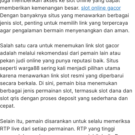
juga memberikan akses ke slot online yang dapat
memberikan kemenangan besar.
slot online gacor
Dengan banyaknya situs yang menawarkan berbagai
jenis slot, penting untuk memilih link yang terpercaya
agar pengalaman bermain menyenangkan dan aman.
Salah satu cara untuk menemukan link slot gacor
adalah melalui rekomendasi dari pemain lain atau
pekan judi online yang punya reputasi baik. Situs
seperti warga88 sering kali menjadi pilihan utama
karena menawarkan link slot resmi yang diperbarui
secara berkala. Di sini, pemain bisa menemukan
berbagai jenis permainan slot, termasuk slot dana dan
slot qris dengan proses deposit yang sederhana dan
cepat.
Selain itu, pemain disarankan untuk selalu memeriksa
RTP live dari setiap permainan. RTP yang tinggi