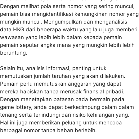
Dengan melihat pola serta nomor yang sering muncul,
pemain bisa mengidentifikasi kemungkinan nomor yang
mungkin muncul. Mengumpulkan dan menganalisis
data HKG dari beberapa waktu yang lalu juga memberi
wawasan yang lebih lebih dalam kepada pemain
pemain seputar angka mana yang mungkin lebih lebih
beruntung.
Selain itu, analisis informasi, penting untuk
memutuskan jumlah taruhan yang akan dilakukan.
Pemain perlu memutuskan anggaran yang dapat
mereka habiskan tanpa merusak finansial pribadi.
Dengan menetapkan batasan pada bermain pada
game lottery, anda dapat berkecimpung dalam dalam
tenang serta terlindungi dari risiko kehilangan yang.
Hal ini juga memberikan peluang untuk mencoba
berbagai nomor tanpa beban berlebih.