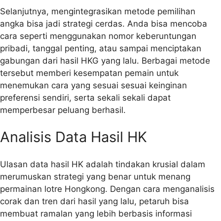
Selanjutnya, mengintegrasikan metode pemilihan
angka bisa jadi strategi cerdas. Anda bisa mencoba
cara seperti menggunakan nomor keberuntungan
pribadi, tanggal penting, atau sampai menciptakan
gabungan dari hasil HKG yang lalu. Berbagai metode
tersebut memberi kesempatan pemain untuk
menemukan cara yang sesuai sesuai keinginan
preferensi sendiri, serta sekali sekali dapat
memperbesar peluang berhasil.
Analisis Data Hasil HK
Ulasan data hasil HK adalah tindakan krusial dalam
merumuskan strategi yang benar untuk menang
permainan lotre Hongkong. Dengan cara menganalisis
corak dan tren dari hasil yang lalu, petaruh bisa
membuat ramalan yang lebih berbasis informasi