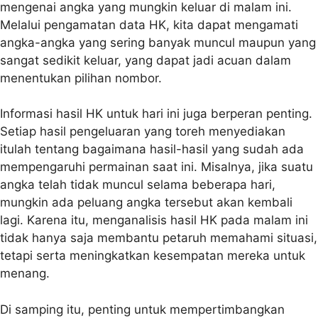
mengenai angka yang mungkin keluar di malam ini.
Melalui pengamatan data HK, kita dapat mengamati
angka-angka yang sering banyak muncul maupun yang
sangat sedikit keluar, yang dapat jadi acuan dalam
menentukan pilihan nombor.
Informasi hasil HK untuk hari ini juga berperan penting.
Setiap hasil pengeluaran yang toreh menyediakan
itulah tentang bagaimana hasil-hasil yang sudah ada
mempengaruhi permainan saat ini. Misalnya, jika suatu
angka telah tidak muncul selama beberapa hari,
mungkin ada peluang angka tersebut akan kembali
lagi. Karena itu, menganalisis hasil HK pada malam ini
tidak hanya saja membantu petaruh memahami situasi,
tetapi serta meningkatkan kesempatan mereka untuk
menang.
Di samping itu, penting untuk mempertimbangkan