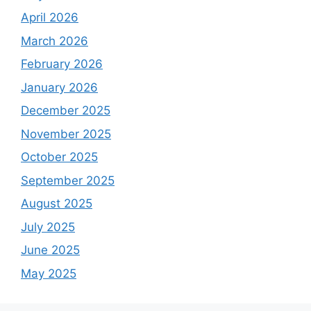
April 2026
March 2026
February 2026
January 2026
December 2025
November 2025
October 2025
September 2025
August 2025
July 2025
June 2025
May 2025