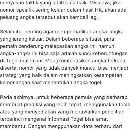
menyusun taktik yang lebih baik baik. Misalnya, jika
nomor spesifik sering keluar dalam hasil HK, akan ada
peluang angka tersebut akan kembali lagi.
Selain itu, penting agar memperhatikan angka-angka
yang jarang keluar. Dalam beberapa situasi, para
pemain cenderung melepaskan angka ini, namun
angka-angka ini bisa saja adalah kunci keberuntungan
di Togel malem ini. Mengkombinasikan angka terkenal
disertai nomor yang tidak banyak muncul bisa menjadi
strategi yang baik dalam meningkatkan kesempatan
kemenangan saat menentukan angka togel.
Pada akhirnya, untuk beberapa pemula yang berharap
membuat prediksi yang lebih tepat, menggunakan tools
atau yang menyediakan yang menawarkan penelitian
terperinci mengenai informasi Togel bisa amat
membantu. Dengan menggunakan data terbaru dari