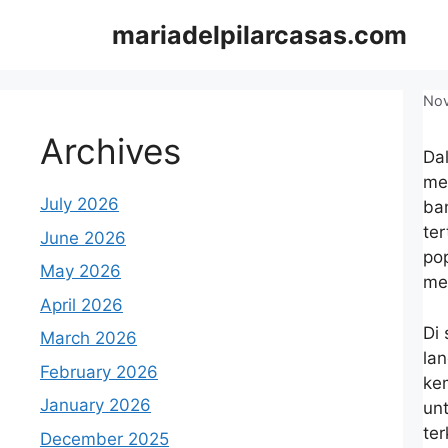
Skip
mariadelpilarcasas.com
to
content
Nov
Archives
Da
me
July 2026
ba
te
June 2026
po
May 2026
me
April 2026
Di
March 2026
la
February 2026
kem
January 2026
un
te
December 2025