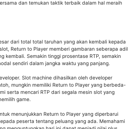
bersama dan temukan taktik terbaik dalam hal meraih
ar dari total total taruhan yang akan kembali kepada
slot, Return to Player memberi gambaran seberapa adil
g kembali. Semakin tinggi prosentase RTP, semakin
dal sendiri dalam jangka waktu yang panjang.
veloper. Slot machine dihasilkan oleh developer
oh, mungkin memiliki Return to Player yang berbeda-
mi serta mencari RTP dari segala mesin slot yang
memilih game.
ntuk menunjukkan Return to Player yang diperbarui
u kepada peserta tentang peluang yang ada. Memahami
ng menguntungkan hari ini dapat menjadi nilai plus