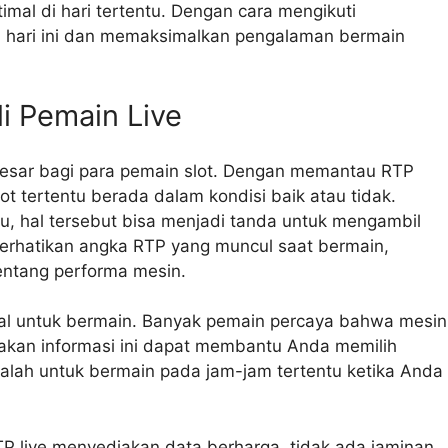
al di hari tertentu. Dengan cara mengikuti
i hari ini dan memaksimalkan pengalaman bermain
i Pemain Live
sar bagi para pemain slot. Dengan memantau RTP
ot tertentu berada dalam kondisi baik atau tidak.
u, hal tersebut bisa menjadi tanda untuk mengambil
rhatikan angka RTP yang muncul saat bermain,
entang performa mesin.
eal untuk bermain. Banyak pemain percaya bahwa mesin
unakan informasi ini dapat membantu Anda memilih
alah untuk bermain pada jam-jam tertentu ketika Anda
RTP live menyediakan data berharga, tidak ada jaminan