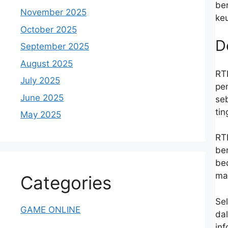
be
November 2025
ke
October 2025
D
September 2025
August 2025
RT
July 2025
pe
June 2025
se
ti
May 2025
RT
be
be
ma
Categories
Se
GAME ONLINE
da
inf