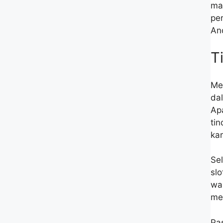
ma
pe
An
T
Me
dal
Ap
ti
ka
Se
sl
wa
me
Pas