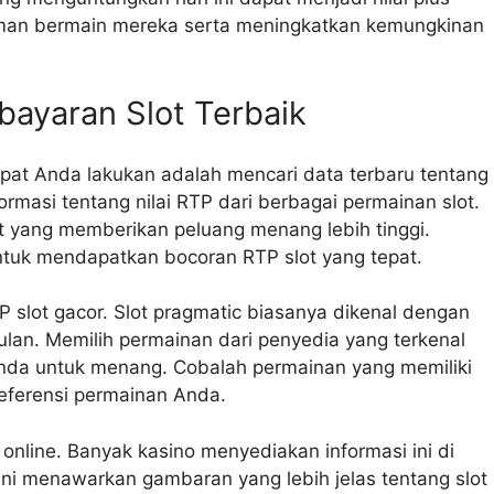
aman bermain mereka serta meningkatkan kemungkinan
ayaran Slot Terbaik
pat Anda lakukan adalah mencari data terbaru tentang
ormasi tentang nilai RTP dari berbagai permainan slot.
ot yang memberikan peluang menang lebih tinggi.
ntuk mendapatkan bocoran RTP slot yang tepat.
 slot gacor. Slot pragmatic biasanya dikenal dengan
gulan. Memilih permainan dari penyedia yang terkenal
da untuk menang. Cobalah permainan yang memiliki
eferensi permainan Anda.
o online. Banyak kasino menyediakan informasi ini di
 Ini menawarkan gambaran yang lebih jelas tentang slot