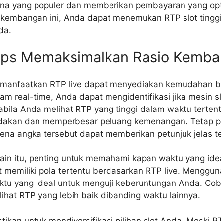
na yang populer dan memberikan pembayaran yang optim
rkembangan ini, Anda dapat menemukan RTP slot tingg
da.
ips Memaksimalkan Rasio Kembal
manfaatkan RTP live dapat menyediakan kemudahan be
am real-time, Anda dapat mengidentifikasi jika mesin sl
abila Anda melihat RTP yang tinggi dalam waktu tertent
ndakan dan memperbesar peluang kemenangan. Tetap pe
rena angka tersebut dapat memberikan petunjuk jelas t
lain itu, penting untuk memahami kapan waktu yang id
ot memiliki pola tertentu berdasarkan RTP live. Mengg
ktu yang ideal untuk menguji keberuntungan Anda. Cob
lihat RTP yang lebih baik dibanding waktu lainnya.
tikan untuk mendiversifikasi pilihan slot Anda. Meski 