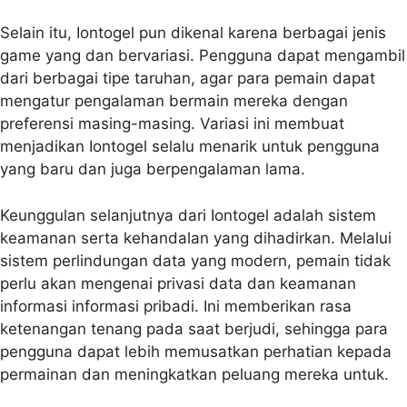
Selain itu, Iontogel pun dikenal karena berbagai jenis
game yang dan bervariasi. Pengguna dapat mengambil
dari berbagai tipe taruhan, agar para pemain dapat
mengatur pengalaman bermain mereka dengan
preferensi masing-masing. Variasi ini membuat
menjadikan Iontogel selalu menarik untuk pengguna
yang baru dan juga berpengalaman lama.
Keunggulan selanjutnya dari Iontogel adalah sistem
keamanan serta kehandalan yang dihadirkan. Melalui
sistem perlindungan data yang modern, pemain tidak
perlu akan mengenai privasi data dan keamanan
informasi informasi pribadi. Ini memberikan rasa
ketenangan tenang pada saat berjudi, sehingga para
pengguna dapat lebih memusatkan perhatian kepada
permainan dan meningkatkan peluang mereka untuk.