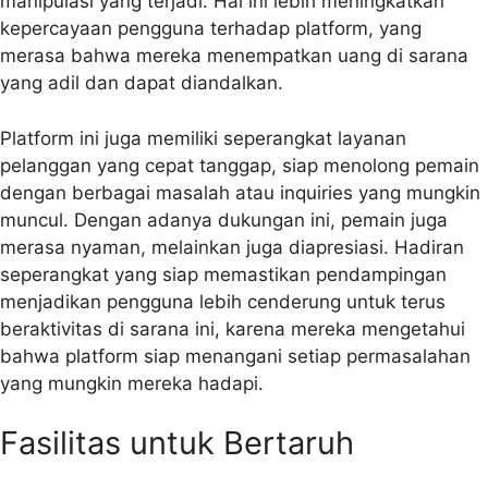
manipulasi yang terjadi. Hal ini lebih meningkatkan
kepercayaan pengguna terhadap platform, yang
merasa bahwa mereka menempatkan uang di sarana
yang adil dan dapat diandalkan.
Platform ini juga memiliki seperangkat layanan
pelanggan yang cepat tanggap, siap menolong pemain
dengan berbagai masalah atau inquiries yang mungkin
muncul. Dengan adanya dukungan ini, pemain juga
merasa nyaman, melainkan juga diapresiasi. Hadiran
seperangkat yang siap memastikan pendampingan
menjadikan pengguna lebih cenderung untuk terus
beraktivitas di sarana ini, karena mereka mengetahui
bahwa platform siap menangani setiap permasalahan
yang mungkin mereka hadapi.
Fasilitas untuk Bertaruh