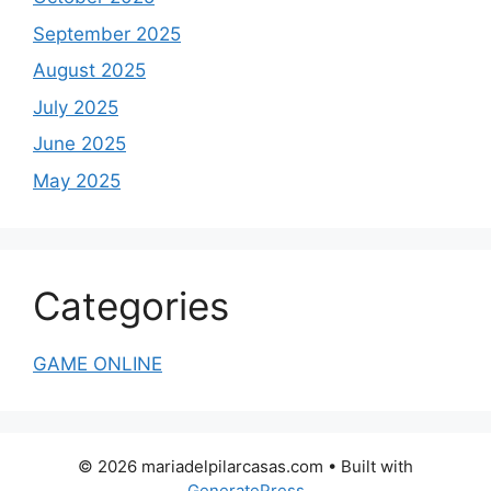
September 2025
August 2025
July 2025
June 2025
May 2025
Categories
GAME ONLINE
© 2026 mariadelpilarcasas.com
• Built with
GeneratePress