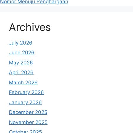
Nomor Menuju Penghargaan
Archives
July 2026
June 2026
May 2026
April 2026
March 2026
February 2026
January 2026
December 2025
November 2025
October 2025