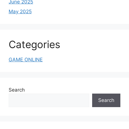
June 2025
May 2025
Categories
GAME ONLINE
Search
Search