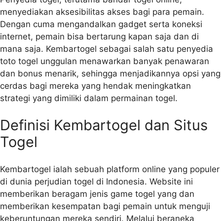
menyediakan aksesibilitas akses bagi para pemain.
Dengan cuma mengandalkan gadget serta koneksi
internet, pemain bisa bertarung kapan saja dan di
mana saja. Kembartogel sebagai salah satu penyedia
toto togel unggulan menawarkan banyak penawaran
dan bonus menarik, sehingga menjadikannya opsi yang
cerdas bagi mereka yang hendak meningkatkan
strategi yang dimiliki dalam permainan togel.
Definisi Kembartogel dan Situs
Togel
Kembartogel ialah sebuah platform online yang populer
di dunia perjudian togel di Indonesia. Website ini
memberikan beragam jenis game togel yang dan
memberikan kesempatan bagi pemain untuk menguji
keberuntungan mereka sendiri. Melalui beraneka