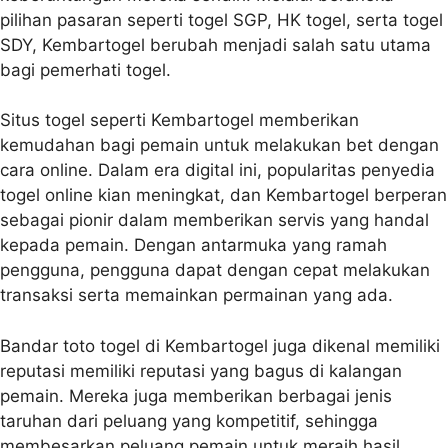
pilihan pasaran seperti togel SGP, HK togel, serta togel
SDY, Kembartogel berubah menjadi salah satu utama
bagi pemerhati togel.
Situs togel seperti Kembartogel memberikan
kemudahan bagi pemain untuk melakukan bet dengan
cara online. Dalam era digital ini, popularitas penyedia
togel online kian meningkat, dan Kembartogel berperan
sebagai pionir dalam memberikan servis yang handal
kepada pemain. Dengan antarmuka yang ramah
pengguna, pengguna dapat dengan cepat melakukan
transaksi serta memainkan permainan yang ada.
Bandar toto togel di Kembartogel juga dikenal memiliki
reputasi memiliki reputasi yang bagus di kalangan
pemain. Mereka juga memberikan berbagai jenis
taruhan dari peluang yang kompetitif, sehingga
membesarkan peluang pemain untuk meraih hasil