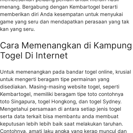
menang. Bergabung dengan Kembartogel berarti
memberikan diri Anda kesempatan untuk menyukai
game yang seru dan mendapatkan perasaan yang tak
kan yang seru.
Cara Memenangkan di Kampung
Togel Di Internet
Untuk memenangkan pada bandar togel online, krusial
untuk mengerti beragam tipe permainan yang
disediakan. Masing-masing website togel, seperti
Kembartogel, memiliki beragam tipe toto contohnya
toto Singapura, togel Hongkong, dan togel Sydney.
Mengetahui persamaan di antara setiap jenis togel
serta data terkait bisa membantu anda membuat
keputusan lebih lebih baik saat melakukan taruhan.
Contohnya, amati laku angka yang kerap muncul dan