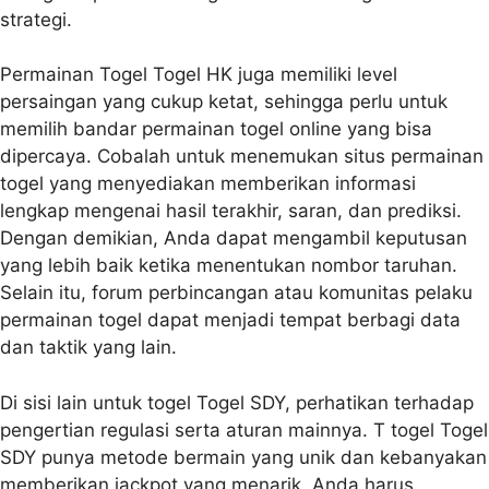
strategi.
Permainan Togel Togel HK juga memiliki level
persaingan yang cukup ketat, sehingga perlu untuk
memilih bandar permainan togel online yang bisa
dipercaya. Cobalah untuk menemukan situs permainan
togel yang menyediakan memberikan informasi
lengkap mengenai hasil terakhir, saran, dan prediksi.
Dengan demikian, Anda dapat mengambil keputusan
yang lebih baik ketika menentukan nombor taruhan.
Selain itu, forum perbincangan atau komunitas pelaku
permainan togel dapat menjadi tempat berbagi data
dan taktik yang lain.
Di sisi lain untuk togel Togel SDY, perhatikan terhadap
pengertian regulasi serta aturan mainnya. T togel Togel
SDY punya metode bermain yang unik dan kebanyakan
memberikan jackpot yang menarik. Anda harus