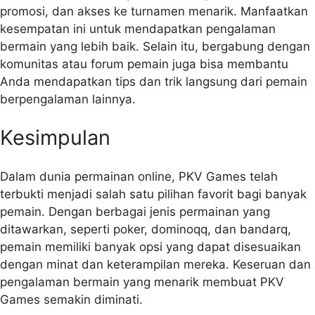
promosi, dan akses ke turnamen menarik. Manfaatkan
kesempatan ini untuk mendapatkan pengalaman
bermain yang lebih baik. Selain itu, bergabung dengan
komunitas atau forum pemain juga bisa membantu
Anda mendapatkan tips dan trik langsung dari pemain
berpengalaman lainnya.
Kesimpulan
Dalam dunia permainan online, PKV Games telah
terbukti menjadi salah satu pilihan favorit bagi banyak
pemain. Dengan berbagai jenis permainan yang
ditawarkan, seperti poker, dominoqq, dan bandarq,
pemain memiliki banyak opsi yang dapat disesuaikan
dengan minat dan keterampilan mereka. Keseruan dan
pengalaman bermain yang menarik membuat PKV
Games semakin diminati.