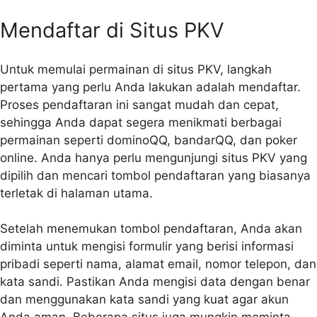
Mendaftar di Situs PKV
Untuk memulai permainan di situs PKV, langkah
pertama yang perlu Anda lakukan adalah mendaftar.
Proses pendaftaran ini sangat mudah dan cepat,
sehingga Anda dapat segera menikmati berbagai
permainan seperti dominoQQ, bandarQQ, dan poker
online. Anda hanya perlu mengunjungi situs PKV yang
dipilih dan mencari tombol pendaftaran yang biasanya
terletak di halaman utama.
Setelah menemukan tombol pendaftaran, Anda akan
diminta untuk mengisi formulir yang berisi informasi
pribadi seperti nama, alamat email, nomor telepon, dan
kata sandi. Pastikan Anda mengisi data dengan benar
dan menggunakan kata sandi yang kuat agar akun