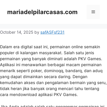
Skip
to
mariadelpilarcasas.com
Menu
content
October 14, 2025
by
safASFsf231
Dalam era digital saat ini, permainan online semakin
populer di kalangan masyarakat. Salah satu jenis
permainan yang banyak diminati adalah PKV Games.
Aplikasi ini menawarkan berbagai macam permainan
menarik seperti poker, dominoqq, bandarq, dan aduq
yang dapat dimainkan secara daring. Dengan
kemudahan akses dan pengalaman bermain yang seru,
tidak heran jika banyak orang mencari tahu tentang
cara mendownload aplikasi PKV Games.
Jika Anda adalah salah satu penggemar permainan ini,