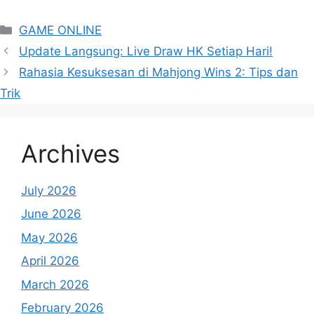
Categories
GAME ONLINE
Update Langsung: Live Draw HK Setiap Hari!
Rahasia Kesuksesan di Mahjong Wins 2: Tips dan
Trik
Archives
July 2026
June 2026
May 2026
April 2026
March 2026
February 2026