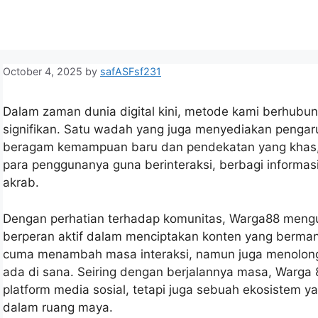
October 4, 2025
by
safASFsf231
Dalam zaman dunia digital kini, metode kami berhubu
signifikan. Satu wadah yang juga menyediakan pengar
beragam kemampuan baru dan pendekatan yang khas,
para penggunanya guna berinteraksi, berbagi informasi
akrab.
Dengan perhatian terhadap komunitas, Warga88 meng
berperan aktif dalam menciptakan konten yang bermanfaa
cuma menambah masa interaksi, namun juga menolong
ada di sana. Seiring dengan berjalannya masa, Warga 
platform media sosial, tetapi juga sebuah ekosistem ya
dalam ruang maya.