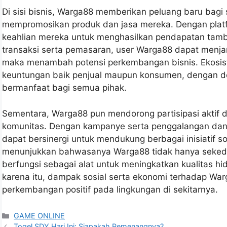
Di sisi bisnis, Warga88 memberikan peluang baru bagi
mempromosikan produk dan jasa mereka. Dengan platf
keahlian mereka untuk menghasilkan pendapatan tamb
transaksi serta pemasaran, user Warga88 dapat menja
maka menambah potensi perkembangan bisnis. Ekosis
keuntungan baik penjual maupun konsumen, dengan d
bermanfaat bagi semua pihak.
Sementara, Warga88 pun mendorong partisipasi aktif d
komunitas. Dengan kampanye serta penggalangan dana 
dapat bersinergi untuk mendukung berbagai inisiatif so
menunjukkan bahwasanya Warga88 tidak hanya sekedar 
berfungsi sebagai alat untuk meningkatkan kualitas h
karena itu, dampak sosial serta ekonomi terhadap War
perkembangan positif pada lingkungan di sekitarnya.
Categories
GAME ONLINE
Togel SDY Hari Ini: Siapakah Pemenangnya?