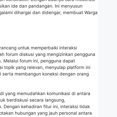
ikan ide dan pandangan. Ini menyusun
galami dihargai dan didengar, membuat Warga
rancang untuk memperbaiki interaksi
alah forum diskusi yang mengizinkan pengguna
 Melalui forum ini, pengguna dapat
i topik yang relevan, menyulap platform ini
si serta membangun koneksi dengan orang
badi yang memudahkan komunikasi di antara
uk berdiskusi secara langsung,
Dengan kehadiran fitur ini, interaksi tidak
ciptakan hubungan yang jauh personal antara