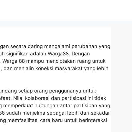
ngan secara daring mengalami perubahan yang
uh signifikan adalah Warga88. Dengan
 Warga 88 mampu menciptakan ruang untuk
, dan menjalin koneksi masyarakat yang lebih
undang setiap orang penggunanya untuk
t. Nilai kolaborasi dan partisipasi ini tidak
 memperkuat hubungan antar partisipan yang
88 sudah menjelma sebagai lebih dari sekadar
ng memfasilitasi cara baru untuk berinteraksi