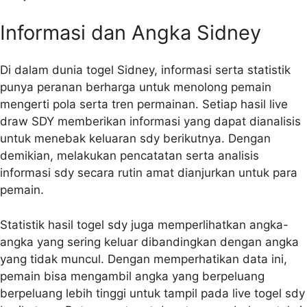
Informasi dan Angka Sidney
Di dalam dunia togel Sidney, informasi serta statistik
punya peranan berharga untuk menolong pemain
mengerti pola serta tren permainan. Setiap hasil live
draw SDY memberikan informasi yang dapat dianalisis
untuk menebak keluaran sdy berikutnya. Dengan
demikian, melakukan pencatatan serta analisis
informasi sdy secara rutin amat dianjurkan untuk para
pemain.
Statistik hasil togel sdy juga memperlihatkan angka-
angka yang sering keluar dibandingkan dengan angka
yang tidak muncul. Dengan memperhatikan data ini,
pemain bisa mengambil angka yang berpeluang
berpeluang lebih tinggi untuk tampil pada live togel sdy