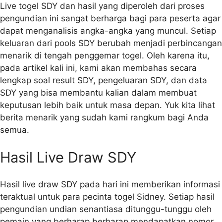
Live togel SDY dan hasil yang diperoleh dari proses
pengundian ini sangat berharga bagi para peserta agar
dapat menganalisis angka-angka yang muncul. Setiap
keluaran dari pools SDY berubah menjadi perbincangan
menarik di tengah penggemar togel. Oleh karena itu,
pada artikel kali ini, kami akan membahas secara
lengkap soal result SDY, pengeluaran SDY, dan data
SDY yang bisa membantu kalian dalam membuat
keputusan lebih baik untuk masa depan. Yuk kita lihat
berita menarik yang sudah kami rangkum bagi Anda
semua.
Hasil Live Draw SDY
Hasil live draw SDY pada hari ini memberikan informasi
teraktual untuk para pecinta togel Sidney. Setiap hasil
pengundian undian senantiasa ditunggu-tunggu oleh
pemain yang berharap berharap mendapatkan nomor