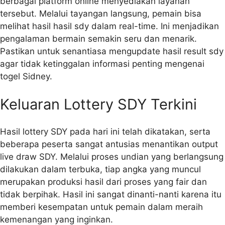
berbagai platform online menyediakan layanan
tersebut. Melalui tayangan langsung, pemain bisa
melihat hasil hasil sdy dalam real-time. Ini menjadikan
pengalaman bermain semakin seru dan menarik.
Pastikan untuk senantiasa mengupdate hasil result sdy
agar tidak ketinggalan informasi penting mengenai
togel Sidney.
Keluaran Lottery SDY Terkini
Hasil lottery SDY pada hari ini telah dikatakan, serta
beberapa peserta sangat antusias menantikan output
live draw SDY. Melalui proses undian yang berlangsung
dilakukan dalam terbuka, tiap angka yang muncul
merupakan produksi hasil dari proses yang fair dan
tidak berpihak. Hasil ini sangat dinanti-nanti karena itu
memberi kesempatan untuk pemain dalam meraih
kemenangan yang inginkan.