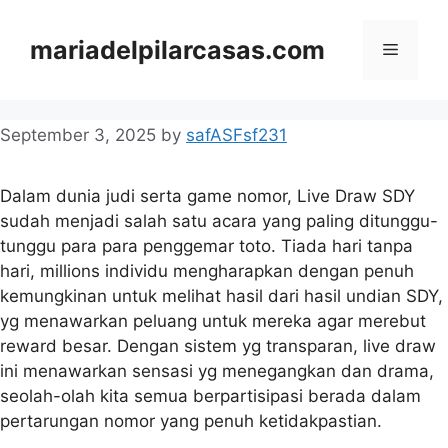
Skip
to
mariadelpilarcasas.com
Menu
content
September 3, 2025
by
safASFsf231
Dalam dunia judi serta game nomor, Live Draw SDY
sudah menjadi salah satu acara yang paling ditunggu-
tunggu para para penggemar toto. Tiada hari tanpa
hari, millions individu mengharapkan dengan penuh
kemungkinan untuk melihat hasil dari hasil undian SDY,
yg menawarkan peluang untuk mereka agar merebut
reward besar. Dengan sistem yg transparan, live draw
ini menawarkan sensasi yg menegangkan dan drama,
seolah-olah kita semua berpartisipasi berada dalam
pertarungan nomor yang penuh ketidakpastian.