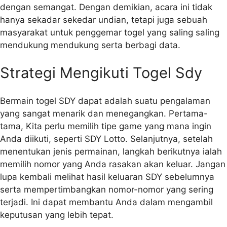
dengan semangat. Dengan demikian, acara ini tidak
hanya sekadar sekedar undian, tetapi juga sebuah
masyarakat untuk penggemar togel yang saling saling
mendukung mendukung serta berbagi data.
Strategi Mengikuti Togel Sdy
Bermain togel SDY dapat adalah suatu pengalaman
yang sangat menarik dan menegangkan. Pertama-
tama, Kita perlu memilih tipe game yang mana ingin
Anda diikuti, seperti SDY Lotto. Selanjutnya, setelah
menentukan jenis permainan, langkah berikutnya ialah
memilih nomor yang Anda rasakan akan keluar. Jangan
lupa kembali melihat hasil keluaran SDY sebelumnya
serta mempertimbangkan nomor-nomor yang sering
terjadi. Ini dapat membantu Anda dalam mengambil
keputusan yang lebih tepat.