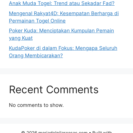
Anak Muda Togel: Trend atau Sekadar Fad?
Mengenal Rakyat4D: Kesempatan Berharga di
Permainan Togel Online
Poker Kuda: Menciptakan Kumpulan Pemain
yang Kuat
KudaPoker di dalam Fokus: Mengapa Seluruh
Orang Membicarakan?
Recent Comments
No comments to show.
© 2026 mariadelpilarcasas.com
• Built with