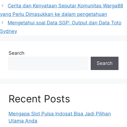
Cerita dan Kenyataan Seputar Komunitas Warga88
yang Perlu Dimasukkan ke dalam pengetahuan
Mengetahui soal Data SGP: Output dan Data Toto
Sydney
Search
Search
Recent Posts
Mengapa Slot Pulsa Indosat Bisa Jadi Pilihan
Utama Anda