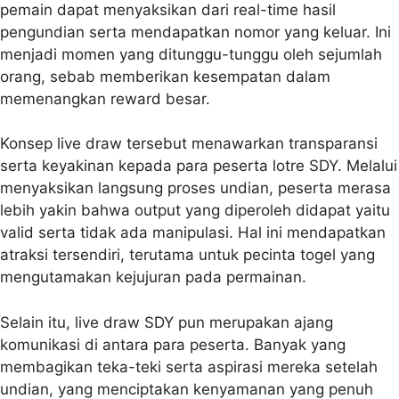
pemain dapat menyaksikan dari real-time hasil
pengundian serta mendapatkan nomor yang keluar. Ini
menjadi momen yang ditunggu-tunggu oleh sejumlah
orang, sebab memberikan kesempatan dalam
memenangkan reward besar.
Konsep live draw tersebut menawarkan transparansi
serta keyakinan kepada para peserta lotre SDY. Melalui
menyaksikan langsung proses undian, peserta merasa
lebih yakin bahwa output yang diperoleh didapat yaitu
valid serta tidak ada manipulasi. Hal ini mendapatkan
atraksi tersendiri, terutama untuk pecinta togel yang
mengutamakan kejujuran pada permainan.
Selain itu, live draw SDY pun merupakan ajang
komunikasi di antara para peserta. Banyak yang
membagikan teka-teki serta aspirasi mereka setelah
undian, yang menciptakan kenyamanan yang penuh