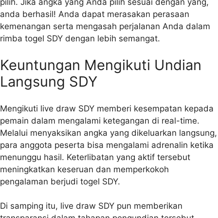
pilih. Jika angka yang Anda pilih sesuai dengan yang,
anda berhasil! Anda dapat merasakan perasaan
kemenangan serta mengasah perjalanan Anda dalam
rimba togel SDY dengan lebih semangat.
Keuntungan Mengikuti Undian
Langsung SDY
Mengikuti live draw SDY memberi kesempatan kepada
pemain dalam mengalami ketegangan di real-time.
Melalui menyaksikan angka yang dikeluarkan langsung,
para anggota peserta bisa mengalami adrenalin ketika
menunggu hasil. Keterlibatan yang aktif tersebut
meningkatkan keseruan dan memperkokoh
pengalaman berjudi togel SDY.
Di samping itu, live draw SDY pun memberikan