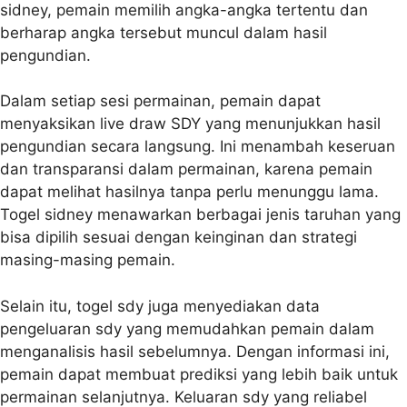
sidney, pemain memilih angka-angka tertentu dan
berharap angka tersebut muncul dalam hasil
pengundian.
Dalam setiap sesi permainan, pemain dapat
menyaksikan live draw SDY yang menunjukkan hasil
pengundian secara langsung. Ini menambah keseruan
dan transparansi dalam permainan, karena pemain
dapat melihat hasilnya tanpa perlu menunggu lama.
Togel sidney menawarkan berbagai jenis taruhan yang
bisa dipilih sesuai dengan keinginan dan strategi
masing-masing pemain.
Selain itu, togel sdy juga menyediakan data
pengeluaran sdy yang memudahkan pemain dalam
menganalisis hasil sebelumnya. Dengan informasi ini,
pemain dapat membuat prediksi yang lebih baik untuk
permainan selanjutnya. Keluaran sdy yang reliabel