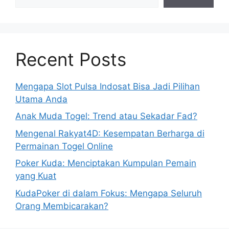
Recent Posts
Mengapa Slot Pulsa Indosat Bisa Jadi Pilihan
Utama Anda
Anak Muda Togel: Trend atau Sekadar Fad?
Mengenal Rakyat4D: Kesempatan Berharga di
Permainan Togel Online
Poker Kuda: Menciptakan Kumpulan Pemain
yang Kuat
KudaPoker di dalam Fokus: Mengapa Seluruh
Orang Membicarakan?