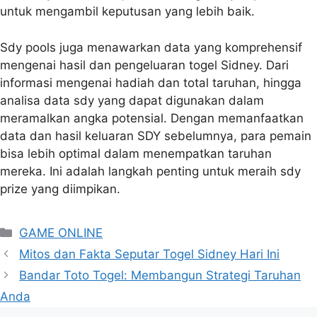
untuk mengambil keputusan yang lebih baik.
Sdy pools juga menawarkan data yang komprehensif
mengenai hasil dan pengeluaran togel Sidney. Dari
informasi mengenai hadiah dan total taruhan, hingga
analisa data sdy yang dapat digunakan dalam
meramalkan angka potensial. Dengan memanfaatkan
data dan hasil keluaran SDY sebelumnya, para pemain
bisa lebih optimal dalam menempatkan taruhan
mereka. Ini adalah langkah penting untuk meraih sdy
prize yang diimpikan.
Categories
GAME ONLINE
Mitos dan Fakta Seputar Togel Sidney Hari Ini
Bandar Toto Togel: Membangun Strategi Taruhan
Anda