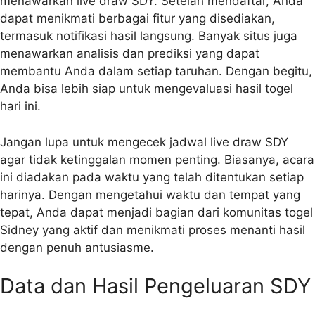
menawarkan live draw SDY. Setelah mendaftar, Anda
dapat menikmati berbagai fitur yang disediakan,
termasuk notifikasi hasil langsung. Banyak situs juga
menawarkan analisis dan prediksi yang dapat
membantu Anda dalam setiap taruhan. Dengan begitu,
Anda bisa lebih siap untuk mengevaluasi hasil togel
hari ini.
Jangan lupa untuk mengecek jadwal live draw SDY
agar tidak ketinggalan momen penting. Biasanya, acara
ini diadakan pada waktu yang telah ditentukan setiap
harinya. Dengan mengetahui waktu dan tempat yang
tepat, Anda dapat menjadi bagian dari komunitas togel
Sidney yang aktif dan menikmati proses menanti hasil
dengan penuh antusiasme.
Data dan Hasil Pengeluaran SDY