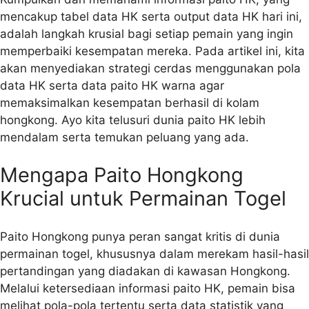
mencakup tabel data HK serta output data HK hari ini,
adalah langkah krusial bagi setiap pemain yang ingin
memperbaiki kesempatan mereka. Pada artikel ini, kita
akan menyediakan strategi cerdas menggunakan pola
data HK serta data paito HK warna agar
memaksimalkan kesempatan berhasil di kolam
hongkong. Ayo kita telusuri dunia paito HK lebih
mendalam serta temukan peluang yang ada.
Mengapa Paito Hongkong
Krucial untuk Permainan Togel
Paito Hongkong punya peran sangat kritis di dunia
permainan togel, khususnya dalam merekam hasil-hasil
pertandingan yang diadakan di kawasan Hongkong.
Melalui ketersediaan informasi paito HK, pemain bisa
melihat pola-pola tertentu serta data statistik yang