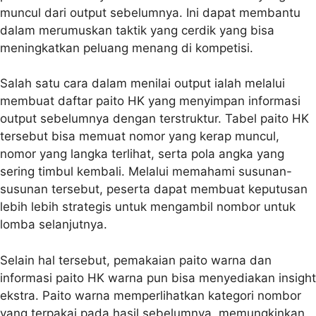
muncul dari output sebelumnya. Ini dapat membantu
dalam merumuskan taktik yang cerdik yang bisa
meningkatkan peluang menang di kompetisi.
Salah satu cara dalam menilai output ialah melalui
membuat daftar paito HK yang menyimpan informasi
output sebelumnya dengan terstruktur. Tabel paito HK
tersebut bisa memuat nomor yang kerap muncul,
nomor yang langka terlihat, serta pola angka yang
sering timbul kembali. Melalui memahami susunan-
susunan tersebut, peserta dapat membuat keputusan
lebih lebih strategis untuk mengambil nombor untuk
lomba selanjutnya.
Selain hal tersebut, pemakaian paito warna dan
informasi paito HK warna pun bisa menyediakan insight
ekstra. Paito warna memperlihatkan kategori nombor
yang terpakai pada hasil sebelumnya, memungkinkan