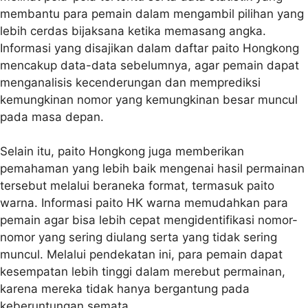
membantu para pemain dalam mengambil pilihan yang
lebih cerdas bijaksana ketika memasang angka.
Informasi yang disajikan dalam daftar paito Hongkong
mencakup data-data sebelumnya, agar pemain dapat
menganalisis kecenderungan dan memprediksi
kemungkinan nomor yang kemungkinan besar muncul
pada masa depan.
Selain itu, paito Hongkong juga memberikan
pemahaman yang lebih baik mengenai hasil permainan
tersebut melalui beraneka format, termasuk paito
warna. Informasi paito HK warna memudahkan para
pemain agar bisa lebih cepat mengidentifikasi nomor-
nomor yang sering diulang serta yang tidak sering
muncul. Melalui pendekatan ini, para pemain dapat
kesempatan lebih tinggi dalam merebut permainan,
karena mereka tidak hanya bergantung pada
keberuntungan semata.