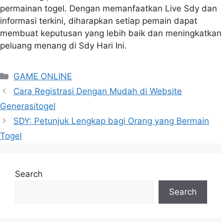
permainan togel. Dengan memanfaatkan Live Sdy dan
informasi terkini, diharapkan setiap pemain dapat
membuat keputusan yang lebih baik dan meningkatkan
peluang menang di Sdy Hari Ini.
Categories
GAME ONLINE
Cara Registrasi Dengan Mudah di Website
Generasitogel
SDY: Petunjuk Lengkap bagi Orang yang Bermain
Togel
Search
Search