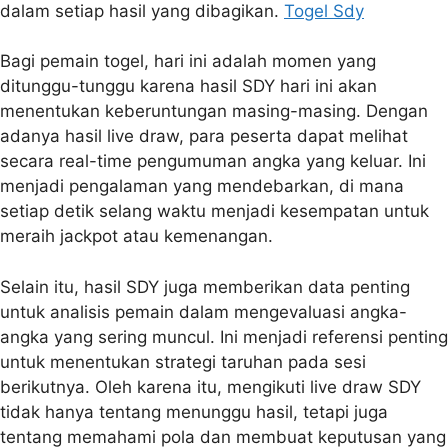
dalam setiap hasil yang dibagikan.
Togel Sdy
Bagi pemain togel, hari ini adalah momen yang
ditunggu-tunggu karena hasil SDY hari ini akan
menentukan keberuntungan masing-masing. Dengan
adanya hasil live draw, para peserta dapat melihat
secara real-time pengumuman angka yang keluar. Ini
menjadi pengalaman yang mendebarkan, di mana
setiap detik selang waktu menjadi kesempatan untuk
meraih jackpot atau kemenangan.
Selain itu, hasil SDY juga memberikan data penting
untuk analisis pemain dalam mengevaluasi angka-
angka yang sering muncul. Ini menjadi referensi penting
untuk menentukan strategi taruhan pada sesi
berikutnya. Oleh karena itu, mengikuti live draw SDY
tidak hanya tentang menunggu hasil, tetapi juga
tentang memahami pola dan membuat keputusan yang