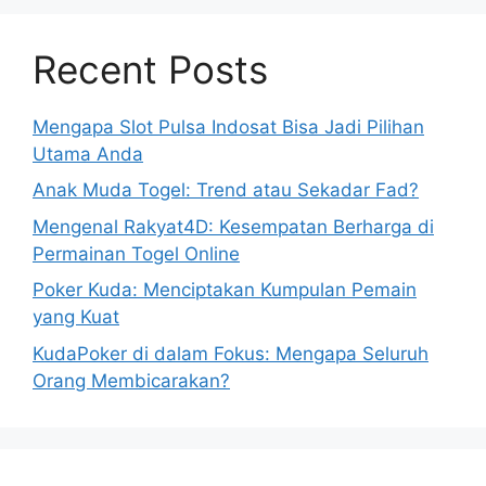
Recent Posts
Mengapa Slot Pulsa Indosat Bisa Jadi Pilihan
Utama Anda
Anak Muda Togel: Trend atau Sekadar Fad?
Mengenal Rakyat4D: Kesempatan Berharga di
Permainan Togel Online
Poker Kuda: Menciptakan Kumpulan Pemain
yang Kuat
KudaPoker di dalam Fokus: Mengapa Seluruh
Orang Membicarakan?