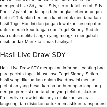
mengenai Live Sdy, hasil Sdy, serta detail terkait Sdy
Pools. Apakah anda ingin tahu angka keberuntungan
hari ini? Tetaplah bersama kami untuk mendapatkan
hasil Togel Hari Ini dan jangan lewatkan kesempatan
untuk meraih keuntungan dari Togel Sidney. Sudah
siap untuk melihat angka yang mungkin mengubah
nasib anda? Mari kita simak hasilnya!
Hasil Live Draw SDY
Hasil Live Draw SDY merupakan informasi penting bagi
para pecinta togel, khususnya Togel Sidney. Setiap
hasil yang dikeluarkan dalam live draw ini menjadi
perhatian yang besar karena berhubungan langsung
dengan prediksi dan taruhan yang telah dilakukan.
Proses live draw ini biasanya dilakukan secara
langsung dan disiarkan untuk memastikan transparansi