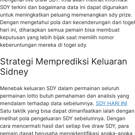
SDY terkini dan bagaimana data ini dapat digunakan
untuk meningkatkan peluang memenangkan sdy prize.
Dengan mengetahui pola dan kecenderungan dari togel
hari ini, diharapkan semua pemain bisa membuat
keputusan yang lebih bijak saat memilih nomor
keberuntungan mereka di togel sdy.
Strategi Memprediksi Keluaran
Sidney
Menebak keluaran SDY dalam permainan seluruh
permainan lotto butuh pemahaman dan analisis yang
mendalam terhadap data sebelumnya.
SDY HARI INI
Satu taktik yang bisa dapat dimanfaatkan ialah dengan
melihat pola pengeluaran SDY sebelumnya. Dengan
cara mencermati hasil dari setiap live draw SDY, para
pemain dapat berusaha mengidentifikasi angka-angka