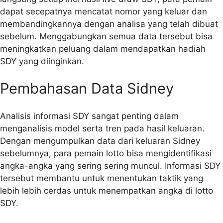
dapat secepatnya mencatat nomor yang keluar dan
membandingkannya dengan analisa yang telah dibuat
sebelum. Menggabungkan semua data tersebut bisa
meningkatkan peluang dalam mendapatkan hadiah
SDY yang diinginkan.
Pembahasan Data Sidney
Analisis informasi SDY sangat penting dalam
menganalisis model serta tren pada hasil keluaran.
Dengan mengumpulkan data dari keluaran Sidney
sebelumnya, para pemain lotto bisa mengidentifikasi
angka-angka yang sering sering muncul. Informasi SDY
tersebut membantu untuk menentukan taktik yang
lebih lebih cerdas untuk menempatkan angka di lotto
SDY.