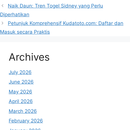
Naik Daun: Tren Togel Sidney yang Perlu
Diperhatikan
Petunjuk Komprehensif Kudatoto.com: Daftar dan
Masuk secara Praktis
Archives
July 2026
June 2026
May 2026
April 2026
March 2026
February 2026