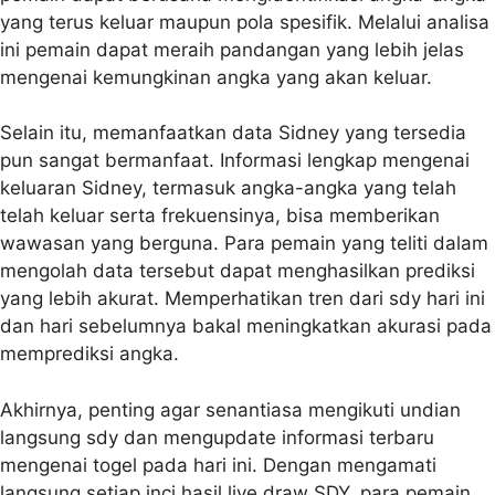
yang terus keluar maupun pola spesifik. Melalui analisa
ini pemain dapat meraih pandangan yang lebih jelas
mengenai kemungkinan angka yang akan keluar.
Selain itu, memanfaatkan data Sidney yang tersedia
pun sangat bermanfaat. Informasi lengkap mengenai
keluaran Sidney, termasuk angka-angka yang telah
telah keluar serta frekuensinya, bisa memberikan
wawasan yang berguna. Para pemain yang teliti dalam
mengolah data tersebut dapat menghasilkan prediksi
yang lebih akurat. Memperhatikan tren dari sdy hari ini
dan hari sebelumnya bakal meningkatkan akurasi pada
memprediksi angka.
Akhirnya, penting agar senantiasa mengikuti undian
langsung sdy dan mengupdate informasi terbaru
mengenai togel pada hari ini. Dengan mengamati
langsung setiap inci hasil live draw SDY, para pemain