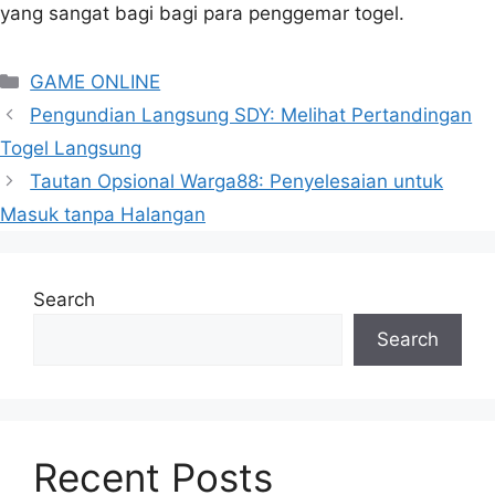
yang sangat bagi bagi para penggemar togel.
Categories
GAME ONLINE
Pengundian Langsung SDY: Melihat Pertandingan
Togel Langsung
Tautan Opsional Warga88: Penyelesaian untuk
Masuk tanpa Halangan
Search
Search
Recent Posts