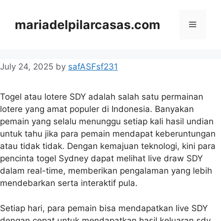
Skip
to
mariadelpilarcasas.com
Menu
content
July 24, 2025
by
safASFsf231
Togel atau lotere SDY adalah salah satu permainan
lotere yang amat populer di Indonesia. Banyakan
pemain yang selalu menunggu setiap kali hasil undian
untuk tahu jika para pemain mendapat keberuntungan
atau tidak tidak. Dengan kemajuan teknologi, kini para
pencinta togel Sydney dapat melihat live draw SDY
dalam real-time, memberikan pengalaman yang lebih
mendebarkan serta interaktif pula.
Setiap hari, para pemain bisa mendapatkan live SDY
dengan cepat untuk mendapatkan hasil keluaran sdy