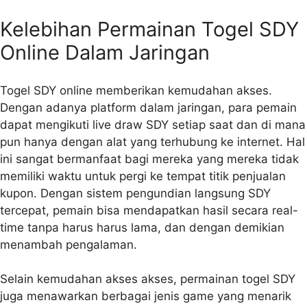
Kelebihan Permainan Togel SDY
Online Dalam Jaringan
Togel SDY online memberikan kemudahan akses.
Dengan adanya platform dalam jaringan, para pemain
dapat mengikuti live draw SDY setiap saat dan di mana
pun hanya dengan alat yang terhubung ke internet. Hal
ini sangat bermanfaat bagi mereka yang mereka tidak
memiliki waktu untuk pergi ke tempat titik penjualan
kupon. Dengan sistem pengundian langsung SDY
tercepat, pemain bisa mendapatkan hasil secara real-
time tanpa harus harus lama, dan dengan demikian
menambah pengalaman.
Selain kemudahan akses akses, permainan togel SDY
juga menawarkan berbagai jenis game yang menarik