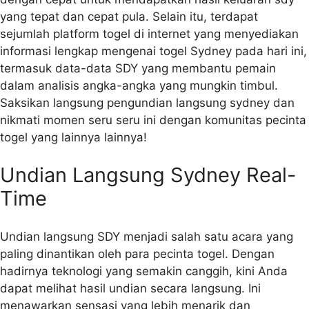
yang tepat dan cepat pula. Selain itu, terdapat
sejumlah platform togel di internet yang menyediakan
informasi lengkap mengenai togel Sydney pada hari ini,
termasuk data-data SDY yang membantu pemain
dalam analisis angka-angka yang mungkin timbul.
Saksikan langsung pengundian langsung sydney dan
nikmati momen seru seru ini dengan komunitas pecinta
togel yang lainnya lainnya!
Undian Langsung Sydney Real-
Time
Undian langsung SDY menjadi salah satu acara yang
paling dinantikan oleh para pecinta togel. Dengan
hadirnya teknologi yang semakin canggih, kini Anda
dapat melihat hasil undian secara langsung. Ini
menawarkan sensasi yang lebih menarik dan