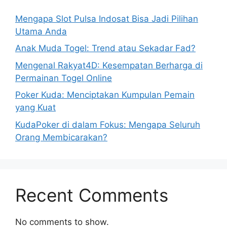
Mengapa Slot Pulsa Indosat Bisa Jadi Pilihan
Utama Anda
Anak Muda Togel: Trend atau Sekadar Fad?
Mengenal Rakyat4D: Kesempatan Berharga di
Permainan Togel Online
Poker Kuda: Menciptakan Kumpulan Pemain
yang Kuat
KudaPoker di dalam Fokus: Mengapa Seluruh
Orang Membicarakan?
Recent Comments
No comments to show.