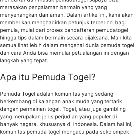
merasakan pengalaman bermain yang yang
menyenangkan dan aman. Dalam artikel ini, kami akan
memberikan menghadirkan petunjuk terperinci bagi
pemula, mulai dari proses pendaftaran pemudatogel
hingga tips dalam bermain secara bijaksana. Mari kita
semua lihat lebih dalam mengenai dunia pemuda togel
dan cara Anda bisa memulai petualangan ini dengan
langkah yang tepat.
Apa itu Pemuda Togel?
Pemuda Togel adalah komunitas yang sedang
berkembang di kalangan anak muda yang tertarik
dengan permainan togel. Togel, atau juga gambling
yang merupakan jenis perjudian yang populer di
banyak negara, khususnya di Indonesia. Dalam hal ini,
komunitas pemuda togel mengacu pada sekelompok