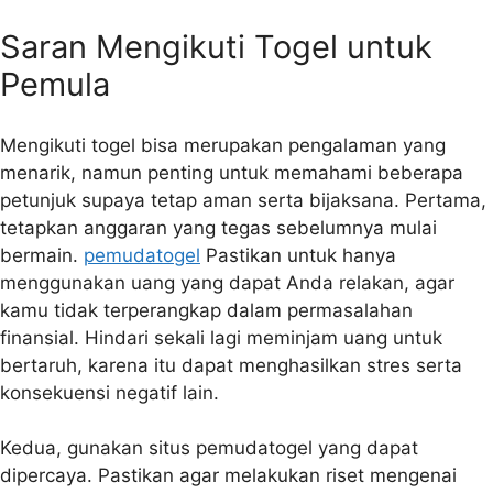
Saran Mengikuti Togel untuk
Pemula
Mengikuti togel bisa merupakan pengalaman yang
menarik, namun penting untuk memahami beberapa
petunjuk supaya tetap aman serta bijaksana. Pertama,
tetapkan anggaran yang tegas sebelumnya mulai
bermain.
pemudatogel
Pastikan untuk hanya
menggunakan uang yang dapat Anda relakan, agar
kamu tidak terperangkap dalam permasalahan
finansial. Hindari sekali lagi meminjam uang untuk
bertaruh, karena itu dapat menghasilkan stres serta
konsekuensi negatif lain.
Kedua, gunakan situs pemudatogel yang dapat
dipercaya. Pastikan agar melakukan riset mengenai