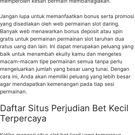
memperoleh kesan bermain membahagiakan.
Jangan lupa untuk memanfaatkan bonus serta promosi
yang disediakan oleh web permainan slot daring.
Banyak web menawarkan bonus deposit atau spin
gratis untuk permainan permainan slot taruhan dua
ratus uang dan lain. Ini dapat merupakan peluang yang
baik untuk menambah ekuity kamu dan mengetes
macam-macam tipe permainan semua tanpa perlu
mengeluarkan jumlah yang besar uang tunai. Dengan
cara ini, Anda akan memiliki peluang yang lebih besar
agar mendapatkan kemenangan pada tiap sesi
permainan.
Daftar Situs Perjudian Bet Kecil
Terpercaya
Ketika mencari situs slot bet kecil yang terpercaya,