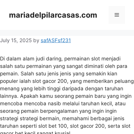
Skip
to
mariadelpilarcasas.com
Menu
content
July 15, 2025
by
safASFsf231
Di dalam alam judi daring, permainan slot menjadi
salah satu permainan yang sangat diminati oleh para
pemain. Salah satu jenis jenis yang semakin kian
populer ialah slot gacor 200, yang memberikan peluang
menang yang lebih tinggi daripada dengan taruhan
lainnya. Apakah kamu seorang pemain baru yang ingin
mencoba mencoba nasib melalui taruhan kecil, atau
seorang pemain berpengalaman yang ingin ingin
strategi strategi bermain, memahami berbagai jenis
taruhan seperti slot bet 100, slot gacor 200, serta slot
gacor bet kecil sangat krusial.