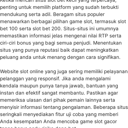
penting untuk memilih platform yang sudah terbukti
mendukung serta adil. Beragam situs populer
menawarkan berbagai pilihan game slot, termasuk slot
bet 100 serta slot bet 200. Situs-situs ini umumnya
memastikan informasi jelas mengenai nilai RTP serta
ciri-ciri bonus yang bagi semua penjudi. Menentukan
situs yang punya reputasi baik dapat meningkatkan
peluang anda untuk menang dengan cara signifikan.
Website slot online yang juga sering memiliki pelayanan
pelanggan yang responsif. Jika anda mengalami
kendala maupun punya tanya jawab, bantuan yang
instan dan efektif sangat membantu. Pastikan agar
memeriksa ulasan dari pihak pemain lainnya serta
menyisir informasi tentang pengalaman. Beberapa situs
seringkali menyediakan fitur uji coba yang memberi
Anda kesempatan Anda mencoba game slot gacor