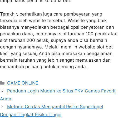
tanpa harus perlu risiko dana bet.
Terakhir, perhatikan juga cara pembayaran yang
tersedia oleh website tersebut. Website yang baik
biasanya menyediakan berbagai opsi penyetoran dan
penarikan dana, contohnya slot taruhan 100 perak atau
slot taruhan 200 perak, supaya anda bisa bermain
dengan nyamannya. Melalui memilih website slot bet
kecil yang sesuai, Anda bisa merasakan pengalaman
bermain taruhan yang lebih sangat memuaskan dan
menambah peluang untuk menang anda.
Categories
GAME ONLINE
Panduan Login Mudah ke Situs PKV Games Favorit
Anda
Metode Cerdas Mengambil Risiko Supertogel
Dengan Tingkat Risiko Tinggi