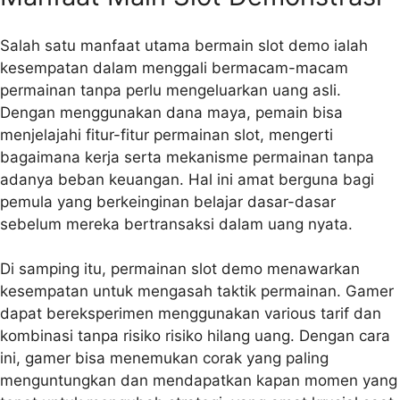
Salah satu manfaat utama bermain slot demo ialah
kesempatan dalam menggali bermacam-macam
permainan tanpa perlu mengeluarkan uang asli.
Dengan menggunakan dana maya, pemain bisa
menjelajahi fitur-fitur permainan slot, mengerti
bagaimana kerja serta mekanisme permainan tanpa
adanya beban keuangan. Hal ini amat berguna bagi
pemula yang berkeinginan belajar dasar-dasar
sebelum mereka bertransaksi dalam uang nyata.
Di samping itu, permainan slot demo menawarkan
kesempatan untuk mengasah taktik permainan. Gamer
dapat bereksperimen menggunakan various tarif dan
kombinasi tanpa risiko risiko hilang uang. Dengan cara
ini, gamer bisa menemukan corak yang paling
menguntungkan dan mendapatkan kapan momen yang