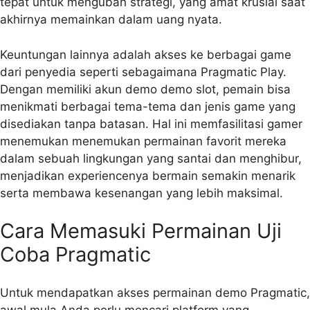
tepat untuk mengubah strategi, yang amat krusial saat
akhirnya memainkan dalam uang nyata.
Keuntungan lainnya adalah akses ke berbagai game
dari penyedia seperti sebagaimana Pragmatic Play.
Dengan memiliki akun demo demo slot, pemain bisa
menikmati berbagai tema-tema dan jenis game yang
disediakan tanpa batasan. Hal ini memfasilitasi gamer
menemukan menemukan permainan favorit mereka
dalam sebuah lingkungan yang santai dan menghibur,
menjadikan experiencenya bermain semakin menarik
serta membawa kesenangan yang lebih maksimal.
Cara Memasuki Permainan Uji
Coba Pragmatic
Untuk mendapatkan akses permainan demo Pragmatic,
awal mula Anda perlu mencari platform yang