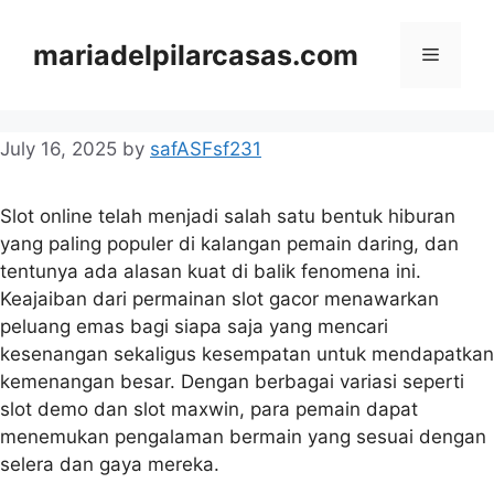
Skip
to
mariadelpilarcasas.com
Menu
content
July 16, 2025
by
safASFsf231
Slot online telah menjadi salah satu bentuk hiburan
yang paling populer di kalangan pemain daring, dan
tentunya ada alasan kuat di balik fenomena ini.
Keajaiban dari permainan slot gacor menawarkan
peluang emas bagi siapa saja yang mencari
kesenangan sekaligus kesempatan untuk mendapatkan
kemenangan besar. Dengan berbagai variasi seperti
slot demo dan slot maxwin, para pemain dapat
menemukan pengalaman bermain yang sesuai dengan
selera dan gaya mereka.