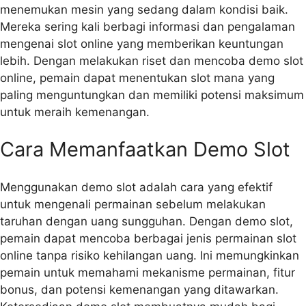
menemukan mesin yang sedang dalam kondisi baik.
Mereka sering kali berbagi informasi dan pengalaman
mengenai slot online yang memberikan keuntungan
lebih. Dengan melakukan riset dan mencoba demo slot
online, pemain dapat menentukan slot mana yang
paling menguntungkan dan memiliki potensi maksimum
untuk meraih kemenangan.
Cara Memanfaatkan Demo Slot
Menggunakan demo slot adalah cara yang efektif
untuk mengenali permainan sebelum melakukan
taruhan dengan uang sungguhan. Dengan demo slot,
pemain dapat mencoba berbagai jenis permainan slot
online tanpa risiko kehilangan uang. Ini memungkinkan
pemain untuk memahami mekanisme permainan, fitur
bonus, dan potensi kemenangan yang ditawarkan.