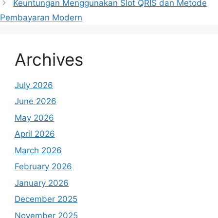
Keuntungan Menggunakan Slot QRIS dan Metode
Pembayaran Modern
Archives
July 2026
June 2026
May 2026
April 2026
March 2026
February 2026
January 2026
December 2025
November 2025