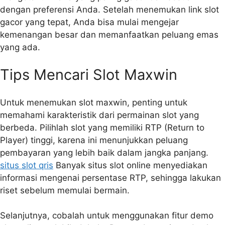
dengan preferensi Anda. Setelah menemukan link slot
gacor yang tepat, Anda bisa mulai mengejar
kemenangan besar dan memanfaatkan peluang emas
yang ada.
Tips Mencari Slot Maxwin
Untuk menemukan slot maxwin, penting untuk
memahami karakteristik dari permainan slot yang
berbeda. Pilihlah slot yang memiliki RTP (Return to
Player) tinggi, karena ini menunjukkan peluang
pembayaran yang lebih baik dalam jangka panjang.
situs slot qris
Banyak situs slot online menyediakan
informasi mengenai persentase RTP, sehingga lakukan
riset sebelum memulai bermain.
Selanjutnya, cobalah untuk menggunakan fitur demo