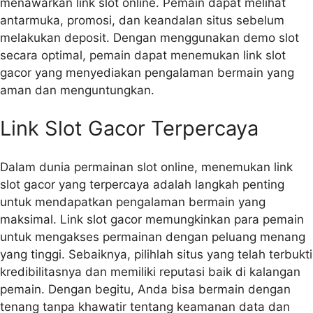
menawarkan link slot online. Pemain dapat melihat
antarmuka, promosi, dan keandalan situs sebelum
melakukan deposit. Dengan menggunakan demo slot
secara optimal, pemain dapat menemukan link slot
gacor yang menyediakan pengalaman bermain yang
aman dan menguntungkan.
Link Slot Gacor Terpercaya
Dalam dunia permainan slot online, menemukan link
slot gacor yang terpercaya adalah langkah penting
untuk mendapatkan pengalaman bermain yang
maksimal. Link slot gacor memungkinkan para pemain
untuk mengakses permainan dengan peluang menang
yang tinggi. Sebaiknya, pilihlah situs yang telah terbukti
kredibilitasnya dan memiliki reputasi baik di kalangan
pemain. Dengan begitu, Anda bisa bermain dengan
tenang tanpa khawatir tentang keamanan data dan